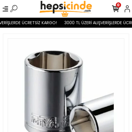
0
VERİŞLERDE ÜCRETSİZ KARGO!
3000 TL ÜZERİ ALIŞVERİŞLERDE ÜCR