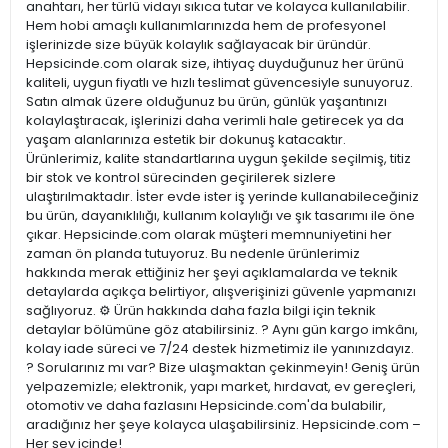
anahtarı, her türlü vidayı sıkıca tutar ve kolayca kullanılabilir.
Hem hobi amaçlı kullanımlarınızda hem de profesyonel
işlerinizde size büyük kolaylık sağlayacak bir üründür.
Hepsicinde.com olarak size, ihtiyaç duyduğunuz her ürünü
kaliteli, uygun fiyatlı ve hızlı teslimat güvencesiyle sunuyoruz.
Satın almak üzere olduğunuz bu ürün, günlük yaşantınızı
kolaylaştıracak, işlerinizi daha verimli hale getirecek ya da
yaşam alanlarınıza estetik bir dokunuş katacaktır.
Ürünlerimiz, kalite standartlarına uygun şekilde seçilmiş, titiz
bir stok ve kontrol sürecinden geçirilerek sizlere
ulaştırılmaktadır. İster evde ister iş yerinde kullanabileceğiniz
bu ürün, dayanıklılığı, kullanım kolaylığı ve şık tasarımı ile öne
çıkar. Hepsicinde.com olarak müşteri memnuniyetini her
zaman ön planda tutuyoruz. Bu nedenle ürünlerimiz
hakkında merak ettiğiniz her şeyi açıklamalarda ve teknik
detaylarda açıkça belirtiyor, alışverişinizi güvenle yapmanızı
sağlıyoruz. ⚙️ Ürün hakkında daha fazla bilgi için teknik
detaylar bölümüne göz atabilirsiniz. ? Aynı gün kargo imkânı,
kolay iade süreci ve 7/24 destek hizmetimiz ile yanınızdayız.
? Sorularınız mı var? Bize ulaşmaktan çekinmeyin! Geniş ürün
yelpazemizle; elektronik, yapı market, hırdavat, ev gereçleri,
otomotiv ve daha fazlasını Hepsicinde.com'da bulabilir,
aradığınız her şeye kolayca ulaşabilirsiniz. Hepsicinde.com –
Her şey içinde!