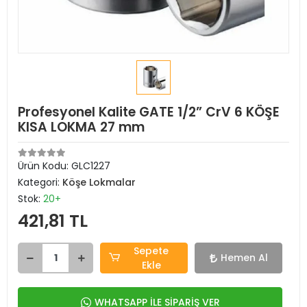
Profesyonel Kalite GATE 1/2” CrV 6 KÖŞE
KISA LOKMA 27 mm
Ürün Kodu:
GLC1227
Kategori:
Köşe Lokmalar
Stok:
20+
421,81 TL
Sepete
Hemen Al
Ekle
WHATSAPP İLE SİPARİŞ VER