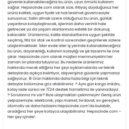
güvenle kullanabileceğiniz bu ürün, uzun ömürlü kullanım
sağlar. Hepsicinde.com olarak size, ihtiyaç duyduğunuz her
ürünü kaliteli, uygun fiyatlı ve hızlı teslimat güvencesiyle
sunuyoruz. Satın almak üzere olduğunuz bu ürün, günlük
yaşantınızı kolaylaştıracak, işlerinizi daha verimli hale
getirecek ya da yaşam alanlarınıza estetik bir dokunuş
katacaktır. Ürünlerimiz, kalite standartlarına uygun şekilde
seçilmiş, titiz bir stok ve kontrol sürecinden geçirilerek sizlere
ulaştırılmaktadır. İster evde ister iş yerinde kullanabileceğiniz
bu ürün, dayanıklılığı, kullanım kolaylığı ve şık tasarımı ile öne
çıkar. Hepsicinde.com olarak müşteri memnuniyetini her
zaman ön planda tutuyoruz. Bu nedenle ürünlerimiz
hakkında merak ettiğiniz her şeyi açıklamalarda ve teknik
detaylarda açıkça belirtiyor, alışverişinizi güvenle yapmanızı
sağlıyoruz. ⚙️ Ürün hakkında daha fazla bilgi için teknik
detaylar bölümüne göz atabilirsiniz. ? Aynı gün kargo imkânı,
kolay iade süreci ve 7/24 destek hizmetimiz ile yanınızdayız.
? Sorularınız mı var? Bize ulaşmaktan çekinmeyin! Geniş ürün
yelpazemizle; elektronik, yapı market, hırdavat, ev gereçleri,
otomotiv ve daha fazlasını Hepsicinde.com'da bulabilir,
aradığınız her şeye kolayca ulaşabilirsiniz. Hepsicinde.com –
Her şey içinde!