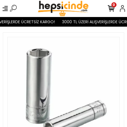
0
VERİŞLERDE ÜCRETSİZ KARGO!
3000 TL ÜZERİ ALIŞVERİŞLERDE ÜCR