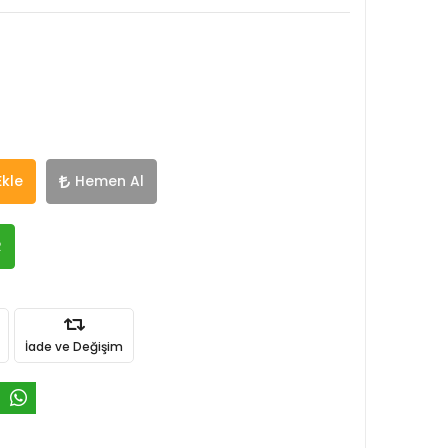
Ekle
Hemen Al
R
İade ve Değişim