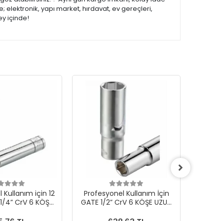
 elektronik, yapı market, hırdavat, ev gereçleri,
ey içinde!
 Kullanım için 12
Profesyonel Kullanım İçin
Profes
/4” CrV 6 KÖŞE
GATE 1/2” CrV 6 KÖŞE UZUN
mm GA
N LOKMA
LOKMA 23 mm