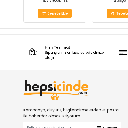
3.779,65 TL
328,61
Sepete Ekle
Sepete
Hızlı Teslimat
Siparişleriniz en kısa sürede elinize
ulaşır.
Kampanya, duyuru, bilgilendirmelerden e-posta
ile haberdar olmak istiyorum.
Gönder