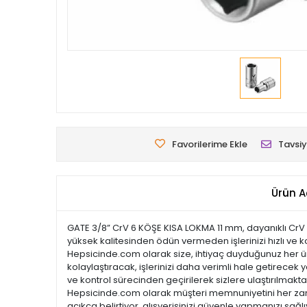
Favorilerime Ekle
Tavsiy
Ürün A
GATE 3/8” CrV 6 KÖŞE KISA LOKMA 11 mm, dayanıklı CrV ma
yüksek kalitesinden ödün vermeden işlerinizi hızlı ve 
Hepsicinde.com olarak size, ihtiyaç duyduğunuz her ürün
kolaylaştıracak, işlerinizi daha verimli hale getirecek y
ve kontrol sürecinden geçirilerek sizlere ulaştırılmaktadı
Hepsicinde.com olarak müşteri memnuniyetini her zama
açıkça belirtiyor, alışverişinizi güvenle yapmanızı sağl