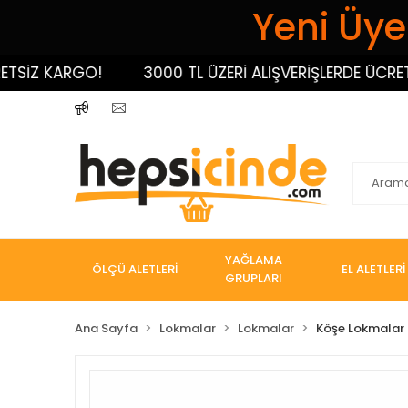
Yeni Üyel
İZ KARGO!
3000 TL ÜZERİ ALIŞVERİŞLERDE ÜCRETSİZ
YAĞLAMA
ÖLÇÜ ALETLERİ
EL ALETLERİ
GRUPLARI
Ana Sayfa
Lokmalar
Lokmalar
Köşe Lokmalar