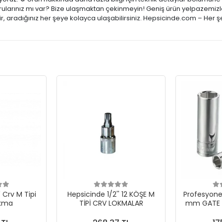
rularınız mı var? Bize ulaşmaktan çekinmeyin! Geniş ürün yelpazemizle;
, aradığınız her şeye kolayca ulaşabilirsiniz. Hepsicinde.com – Her ş
' Crv M Tipi
Hepsicinde 1/2'' 12 KÖŞE M
Profesyonel
okma
TİPİ CRV LOKMALAR
mm GATE 1
UZU