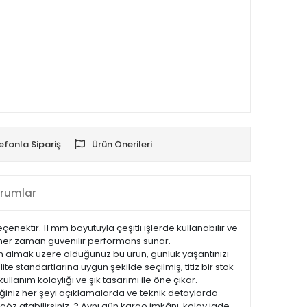
efonla Sipariş
Ürün Önerileri
rumlar
nektir. 11 mm boyutuyla çeşitli işlerde kullanabilir ve
la her zaman güvenilir performans sunar.
tın almak üzere olduğunuz bu ürün, günlük yaşantınızı
te standartlarına uygun şekilde seçilmiş, titiz bir stok
ullanım kolaylığı ve şık tasarımı ile öne çıkar.
iniz her şeyi açıklamalarda ve teknik detaylarda
göz atabilirsiniz. ? Aynı gün kargo imkânı, kolay iade