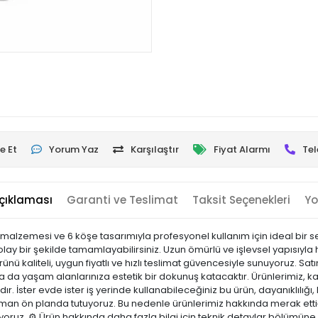
e Et
Yorum Yaz
Karşılaştır
Fiyat Alarmı
Tel
çıklaması
Garanti ve Teslimat
Taksit Seçenekleri
Yo
lzemesi ve 6 köşe tasarımıyla profesyonel kullanım için ideal bir seçe
kolay bir şekilde tamamlayabilirsiniz. Uzun ömürlü ve işlevsel yapısıy
ü kaliteli, uygun fiyatlı ve hızlı teslimat güvencesiyle sunuyoruz. Sa
a da yaşam alanlarınıza estetik bir dokunuş katacaktır. Ürünlerimiz, kali
r. İster evde ister iş yerinde kullanabileceğiniz bu ürün, dayanıklılığı, k
n ön planda tutuyoruz. Bu nedenle ürünlerimiz hakkında merak ettiğ
ıyoruz. ⚙️ Ürün hakkında daha fazla bilgi için teknik detaylar bölümüne 