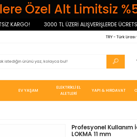
ere Özel Alt Limitsiz %
 KARGO!
3000 TL ÜZERİ ALIŞVERİŞLERDE ÜCRETSİZ 
TRY - Türk Lirası
ELEKTRİKLİ EL
EV YAŞAM
YAPI & HIRDAVAT
O
ALETLERİ
Profesyonel Kullanım 
LOKMA 11 mm