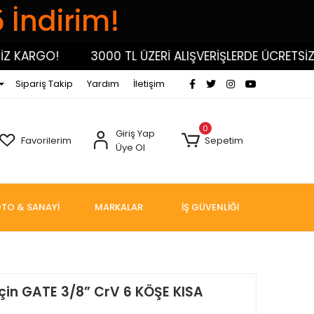
5 İndirim!
KARGO!
3000 TL ÜZERİ ALIŞVERİŞLERDE ÜCRETSİZ KA
Sipariş Takip
Yardım
İletişim
0
Giriş Yap
Favorilerim
Sepetim
Üye Ol
TO & SANAYİ
MARKALAR
İŞ GÜVENLİĞİ
İçin GATE 3/8” CrV 6 KÖŞE KISA