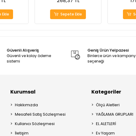
 TL
268,37 TL
17
 Ekle
Sepete Ekle
S
Güvenli Alışveriş
Geniş Ürün Yelpazesi
Güvenli ve kolay ödeme
Binlerce ürün ve kampan
sistemi
seçeneği
Kurumsal
Kategoriler
Hakkımızda
Ölçü Aletleri
Mesafeli Satış Sözleşmesi
YAĞLAMA GRUPLARI
Kullanıcı Sözleşmesi
EL ALETLERİ
İletişim
Ev Yaşam