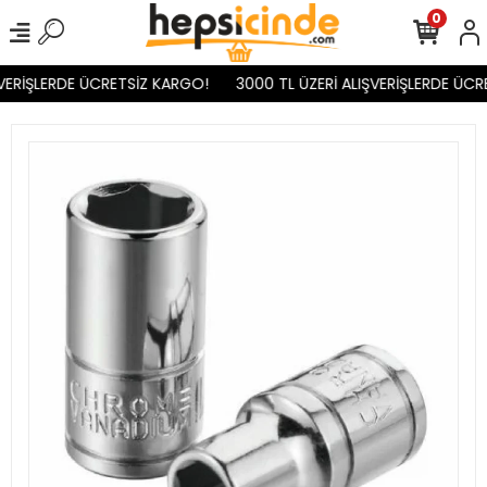
0
VERİŞLERDE ÜCRETSİZ KARGO!
3000 TL ÜZERİ ALIŞVERİŞLERDE ÜCR