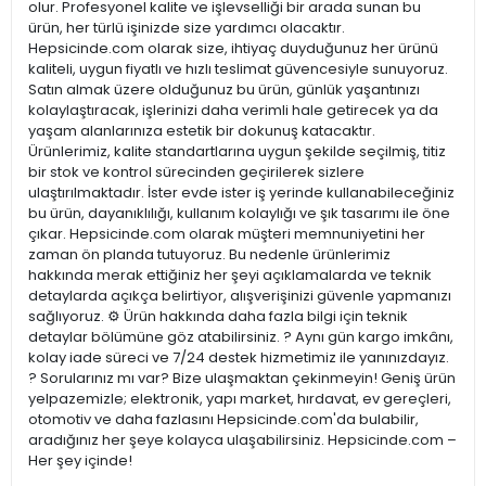
olur. Profesyonel kalite ve işlevselliği bir arada sunan bu
ürün, her türlü işinizde size yardımcı olacaktır.
Hepsicinde.com olarak size, ihtiyaç duyduğunuz her ürünü
kaliteli, uygun fiyatlı ve hızlı teslimat güvencesiyle sunuyoruz.
Satın almak üzere olduğunuz bu ürün, günlük yaşantınızı
kolaylaştıracak, işlerinizi daha verimli hale getirecek ya da
yaşam alanlarınıza estetik bir dokunuş katacaktır.
Ürünlerimiz, kalite standartlarına uygun şekilde seçilmiş, titiz
bir stok ve kontrol sürecinden geçirilerek sizlere
ulaştırılmaktadır. İster evde ister iş yerinde kullanabileceğiniz
bu ürün, dayanıklılığı, kullanım kolaylığı ve şık tasarımı ile öne
çıkar. Hepsicinde.com olarak müşteri memnuniyetini her
zaman ön planda tutuyoruz. Bu nedenle ürünlerimiz
hakkında merak ettiğiniz her şeyi açıklamalarda ve teknik
detaylarda açıkça belirtiyor, alışverişinizi güvenle yapmanızı
sağlıyoruz. ⚙️ Ürün hakkında daha fazla bilgi için teknik
detaylar bölümüne göz atabilirsiniz. ? Aynı gün kargo imkânı,
kolay iade süreci ve 7/24 destek hizmetimiz ile yanınızdayız.
? Sorularınız mı var? Bize ulaşmaktan çekinmeyin! Geniş ürün
yelpazemizle; elektronik, yapı market, hırdavat, ev gereçleri,
otomotiv ve daha fazlasını Hepsicinde.com'da bulabilir,
aradığınız her şeye kolayca ulaşabilirsiniz. Hepsicinde.com –
Her şey içinde!