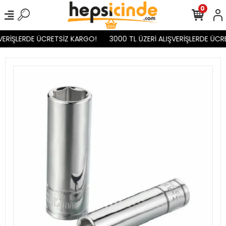
0
VERİŞLERDE ÜCRETSİZ KARGO!
3000 TL ÜZERİ ALIŞVERİŞLERDE ÜCR