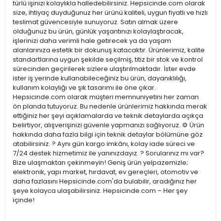
türlü işinizi kolaylıkla halledebilirsiniz. Hepsicinde.com olarak
size, ihtiyaç duyduğunuz her ürünü kaliteli, uygun fiyatlı ve hızlı
teslimat güvencesiyle sunuyoruz. Satın almak üzere
olduğunuz bu ürün, günlük yaşantınızı kolaylaştıracak,
işlerinizi daha verimli hale getirecek ya da yaşam
alanlarınıza estetik bir dokunuş katacaktır. Ürünlerimiz, kalite
standartlarına uygun şekilde seçilmiş, titiz bir stok ve kontrol
sürecinden geçirilerek sizlere ulaştırılmaktadır. İster evde
ister iş yerinde kullanabileceğiniz bu ürün, dayanıklılığı,
kullanım kolaylığı ve şık tasarımı ile öne çıkar.
Hepsicinde.com olarak müşteri memnuniyetini her zaman
ön planda tutuyoruz. Bu nedenle ürünlerimiz hakkında merak
ettiğiniz her şeyi açıklamalarda ve teknik detaylarda açıkça
belirtiyor, alışverişinizi güvenle yapmanızı sağlıyoruz. ⚙️ Ürün
hakkında daha fazla bilgi için teknik detaylar bölümüne göz
atabilirsiniz. ? Aynı gün kargo imkânı, kolay iade süreci ve
7/24 destek hizmetimiz ile yanınızdayız. ? Sorularınız mı var?
Bize ulaşmaktan çekinmeyin! Geniş ürün yelpazemizle;
elektronik, yapı market, hırdavat, ev gereçleri, otomotiv ve
daha fazlasını Hepsicinde.com'da bulabilir, aradığınız her
şeye kolayca ulaşabilirsiniz. Hepsicinde.com – Her şey
içinde!