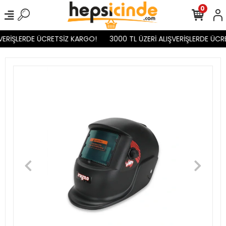
0
VERİŞLERDE ÜCRETSİZ KARGO!
3000 TL ÜZERİ ALIŞVERİŞLERDE ÜCR