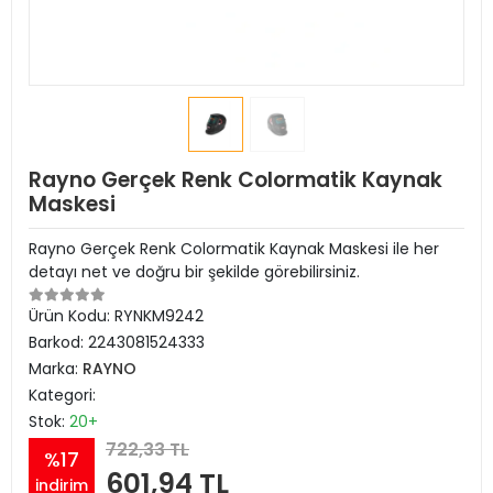
Rayno Gerçek Renk Colormatik Kaynak
Maskesi
Rayno Gerçek Renk Colormatik Kaynak Maskesi ile her
detayı net ve doğru bir şekilde görebilirsiniz.
Ürün Kodu:
RYNKM9242
Barkod:
2243081524333
Marka:
RAYNO
Kategori:
Stok:
20+
722,33 TL
%17
601,94 TL
indirim