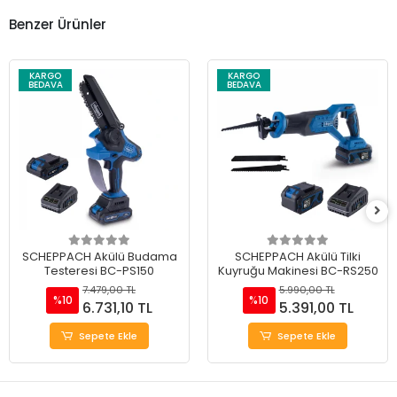
Benzer Ürünler
KARGO
KARGO
BEDAVA
BEDAVA
SCHEPPACH Akülü Budama
SCHEPPACH Akülü Tilki
Testeresi BC-PS150
Kuyruğu Makinesi BC-RS250
7.479,00 TL
5.990,00 TL
%10
%10
6.731,10 TL
5.391,00 TL
Sepete Ekle
Sepete Ekle