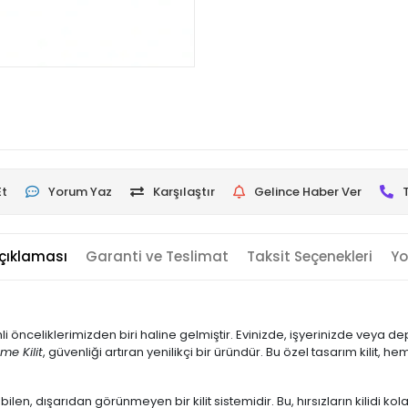
Et
Yorum Yaz
Karşılaştır
Gelince Haber Ver
çıklaması
Garanti ve Teslimat
Taksit Seçenekleri
Yo
nceliklerimizden biri haline gelmiştir. Evinizde, işyerinizde veya de
e Kilit
, güvenliği artıran yenilikçi bir üründür. Bu özel tasarım kilit,
ilen, dışarıdan görünmeyen bir kilit sistemidir. Bu, hırsızların kilidi kol