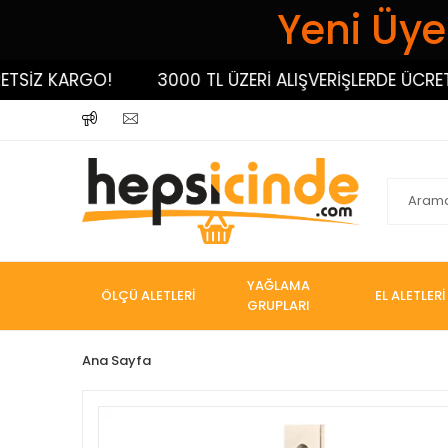
Yeni Üyel
İZ KARGO!
3000 TL ÜZERİ ALIŞVERİŞLERDE ÜCRETSİZ
YAĞLAMA
ÖLÇÜ ALETLERİ
EL ALETLERİ
GRUPLARI
Ana Sayfa