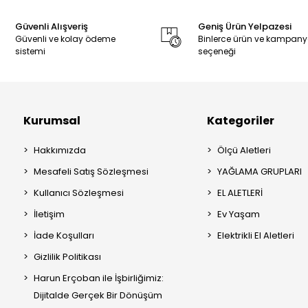
Güvenli Alışveriş
Geniş Ürün Yelpazesi
Güvenli ve kolay ödeme
Binlerce ürün ve kampan
sistemi
seçeneği
Kurumsal
Kategoriler
Hakkımızda
Ölçü Aletleri
Mesafeli Satış Sözleşmesi
YAĞLAMA GRUPLARI
Kullanıcı Sözleşmesi
EL ALETLERİ
İletişim
Ev Yaşam
İade Koşulları
Elektrikli El Aletleri
Gizlilik Politikası
Harun Erçoban ile İşbirliğimiz:
Dijitalde Gerçek Bir Dönüşüm