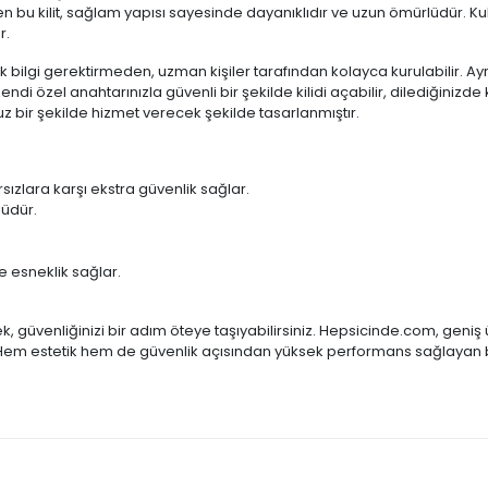
 kilit, sağlam yapısı sayesinde dayanıklıdır ve uzun ömürlüdür. Kullan
r.
ik bilgi gerektirmeden, uzman kişiler tarafından kolayca kurulabilir. Ayrı
ndi özel anahtarınızla güvenli bir şekilde kilidi açabilir, dilediğinizde
uz bir şekilde hizmet verecek şekilde tasarlanmıştır.
sızlara karşı ekstra güvenlik sağlar.
üdür.
 esneklik sağlar.
ek, güvenliğinizi bir adım öteye taşıyabilirsiniz. Hepsicinde.com, geniş 
ır. Hem estetik hem de güvenlik açısından yüksek performans sağlayan