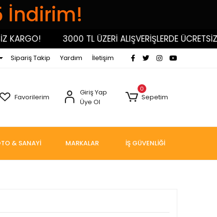
5 İndirim!
ARGO!
3000 TL ÜZERİ ALIŞVERİŞLERDE ÜCRETSİZ KA
Sipariş Takip
Yardım
İletişim
0
Giriş Yap
Favorilerim
Sepetim
Üye Ol
TO & SANAYİ
MARKALAR
İŞ GÜVENLİĞİ