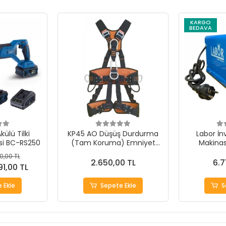
KARGO
BEDAVA
ülü Tilki
KP45 AO Düşüş Durdurma
Labor İn
si BC-RS250
(Tam Koruma) Emniyet
Makina
Kemeri Otomatik Tokalı
0,00 TL
2.650,00 TL
6.7
91,00 TL
 Ekle
Sepete Ekle
S