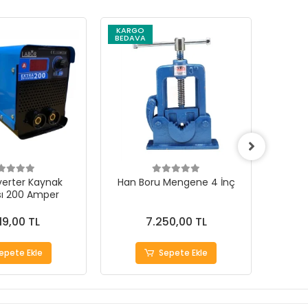
KARGO
BEDAVA
verter Kaynak
Han Boru Mengene 4 İnç
Rolwal
sı 200 Amper
Profes
19,00 TL
7.250,00 TL
epete Ekle
Sepete Ekle