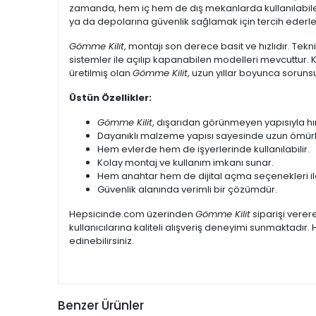
zamanda, hem iç hem de dış mekanlarda kullanılabilen bu
ya da depolarına güvenlik sağlamak için tercih ederle
Gömme Kilit
, montajı son derece basit ve hızlıdır. Tekn
sistemler ile açılıp kapanabilen modelleri mevcuttur. Ke
üretilmiş olan
Gömme Kilit
, uzun yıllar boyunca soruns
Üstün Özellikler:
Gömme Kilit
, dışarıdan görünmeyen yapısıyla hır
Dayanıklı malzeme yapısı sayesinde uzun ömürl
Hem evlerde hem de işyerlerinde kullanılabilir.
Kolay montaj ve kullanım imkanı sunar.
Hem anahtar hem de dijital açma seçenekleri ile
Güvenlik alanında verimli bir çözümdür.
Hepsicinde.com üzerinden
Gömme Kilit
siparişi verer
kullanıcılarına kaliteli alışveriş deneyimi sunmaktad
edinebilirsiniz.
Benzer Ürünler