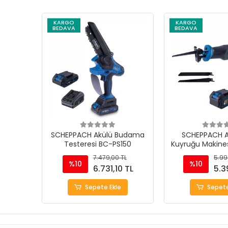
KARGO
KARGO
BEDAVA
BEDAVA
SCHEPPACH Akülü Budama
SCHEPPACH Ak
Testeresi BC-PS150
Kuyruğu Makine
7.479,00 TL
5.99
%10
%10
6.731,10 TL
5.3
Sepete Ekle
Sepete