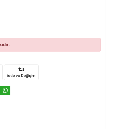
adır.
İade ve Değişim