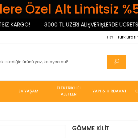
ere Özel Alt Limitsiz %
 KARGO!
3000 TL ÜZERİ ALIŞVERİŞLERDE ÜCRETSİZ K
TRY - Türk Lirası
ELEKTRİKLİ EL
EV YAŞAM
YAPI & HIRDAVAT
O
ALETLERİ
GÖMME KİLİT