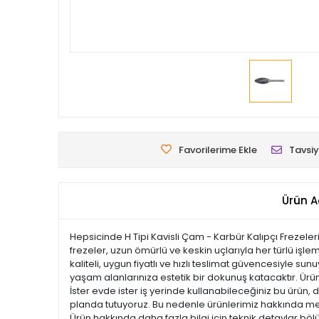
Favorilerime Ekle
Tavsiy
Ürün A
Hepsicinde H Tipi Kavisli Çam - Karbür Kalıpçı Frezeleri
frezeler, uzun ömürlü ve keskin uçlarıyla her türlü iş
kaliteli, uygun fiyatlı ve hızlı teslimat güvencesiyle s
yaşam alanlarınıza estetik bir dokunuş katacaktır. Ürünle
İster evde ister iş yerinde kullanabileceğiniz bu ürün,
planda tutuyoruz. Bu nedenle ürünlerimiz hakkında mera
Ürün hakkında daha fazla bilgi için teknik detaylar böl