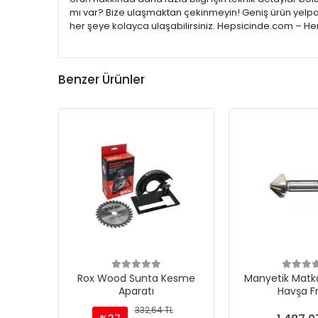
mı var? Bize ulaşmaktan çekinmeyin! Geniş ürün yelpaze
her şeye kolayca ulaşabilirsiniz. Hepsicinde.com – Her
Benzer Ürünler
Rox Wood Sunta Kesme
Manyetik Matka
Aparatı
Havşa F
332,64 TL