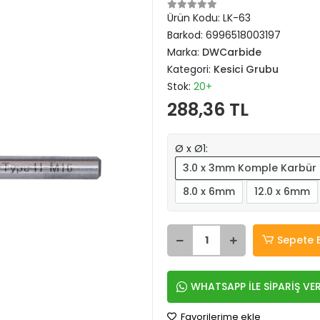
Ürün Kodu:
LK-63
Barkod:
6996518003197
Marka:
DWCarbide
Kategori:
Kesici Grubu
Stok:
20+
288,36 TL
Ø x Ø1:
3.0 x 3mm Komple Karbür
8.0 x 6mm
12.0 x 6mm
Sepete 
WHATSAPP İLE SİPARİŞ VE
Favorilerime ekle