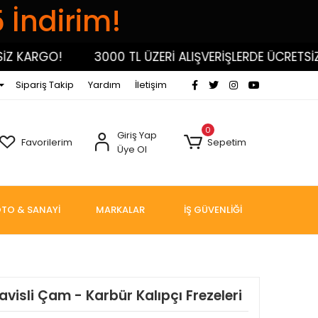
5 İndirim!
 KARGO!
3000 TL ÜZERİ ALIŞVERİŞLERDE ÜCRETSİZ K
Sipariş Takip
Yardım
İletişim
0
Giriş Yap
Favorilerim
Sepetim
Üye Ol
TO & SANAYİ
MARKALAR
İŞ GÜVENLİĞİ
Kavisli Çam - Karbür Kalıpçı Frezeleri