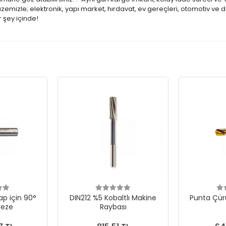
mizle; elektronik, yapı market, hırdavat, ev gereçleri, otomotiv ve d
 şey içinde!
p için 90°
DIN212 %5 Kobaltlı Makine
Punta Çür
reze
Raybası