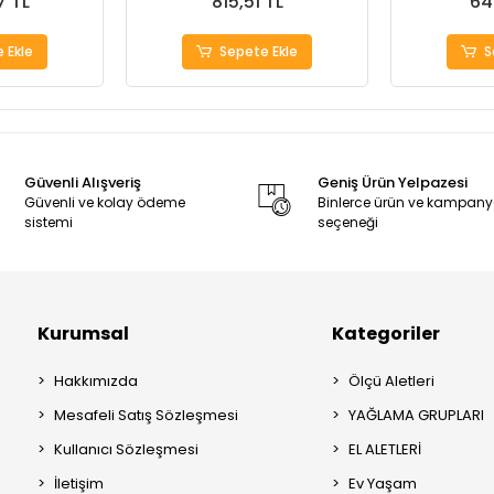
7 TL
815,51 TL
64
 Ekle
Sepete Ekle
S
Güvenli Alışveriş
Geniş Ürün Yelpazesi
Güvenli ve kolay ödeme
Binlerce ürün ve kampan
sistemi
seçeneği
Kurumsal
Kategoriler
Hakkımızda
Ölçü Aletleri
Mesafeli Satış Sözleşmesi
YAĞLAMA GRUPLARI
Kullanıcı Sözleşmesi
EL ALETLERİ
İletişim
Ev Yaşam