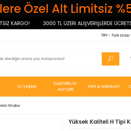
ere Özel Alt Limitsiz %
Z KARGO!
3000 TL ÜZERİ ALIŞVERİŞLERDE ÜCRETSİZ
TRY - Türk Lirası
ELEKTRİKLİ EL
EV YAŞAM
YAPI & HIRDAVAT
O
ALETLERİ
esici Grubu
Yüksek Kaliteli H Tipi 