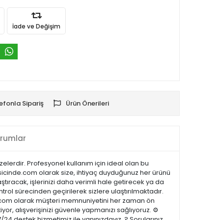
İade ve Değişim
efonla Sipariş
Ürün Önerileri
rumlar
zelerdir. Profesyonel kullanım için ideal olan bu
psicinde.com olarak size, ihtiyaç duyduğunuz her ürünü
ştıracak, işlerinizi daha verimli hale getirecek ya da
ntrol sürecinden geçirilerek sizlere ulaştırılmaktadır.
cinde.com olarak müşteri memnuniyetini her zaman ön
or, alışverişinizi güvenle yapmanızı sağlıyoruz. ⚙️
/24 destek hizmetimiz ile yanınızdayız. ? Sorularınız