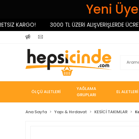
Yeni Üyel
SİZ KARGO!
3000 TL ÜZERİ ALIŞVERİŞLERDE ÜCRETSİ
YAĞLAMA
ÖLÇÜ ALETLERİ
EL ALETLERİ
GRUPLARI
Ana Sayfa
Yapı & Hırdavat
KESİCİ TAKIMLAR
K