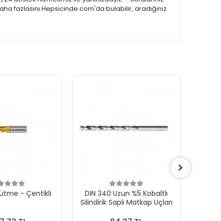
aha fazlasını Hepsicinde.com'da bulabilir, aradığınız
ütme - Çentikli
DIN 340 Uzun %5 Kobaltlı
CONE F 
Silindirik Saplı Matkap Uçları
Karb