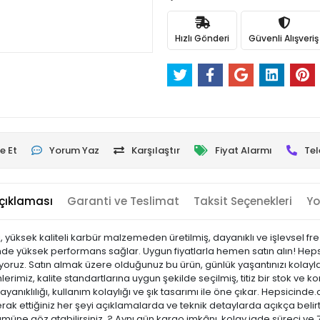
Hızlı Gönderi
Güvenli Alışveriş
e Et
Yorum Yaz
Karşılaştır
Fiyat Alarmı
Tel
çıklaması
Garanti ve Teslimat
Taksit Seçenekleri
Yo
, yüksek kaliteli karbür malzemeden üretilmiş, dayanıklı ve işlevsel fre
lemde yüksek performans sağlar. Uygun fiyatlarla hemen satın alın! He
unuyoruz. Satın almak üzere olduğunuz bu ürün, günlük yaşantınızı kolayla
rimiz, kalite standartlarına uygun şekilde seçilmiş, titiz bir stok ve ko
 dayanıklılığı, kullanım kolaylığı ve şık tasarımı ile öne çıkar. Hepsi
k ettiğiniz her şeyi açıklamalarda ve teknik detaylarda açıkça belirtiy
ümüne göz atabilirsiniz. ? Aynı gün kargo imkânı, kolay iade süreci ve 7