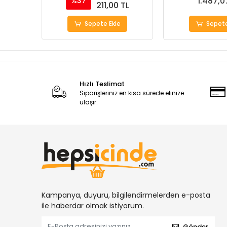
1.487,0
%37
211,00 TL
Sepete Ekle
Sepete
Hızlı Teslimat
Siparişleriniz en kısa sürede elinize
ulaşır.
Kampanya, duyuru, bilgilendirmelerden e-posta
ile haberdar olmak istiyorum.
Gönder