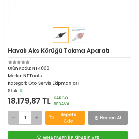
Havalı Aks Körüğü Takma Aparatı
Ürün Kodu:
NT4060
Marka:
NTTools
Kategori:
Oto Servis Ekipmanları
Stok:
10
KARGO
18.179,87 TL
BEDAVA
Sepete
Hemen Al
Ekle
WHATSAPP İLE SİPARİŞ VER