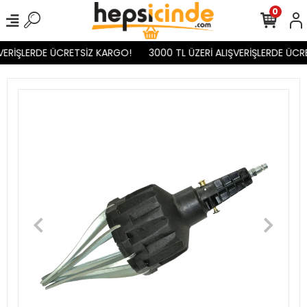
0
VERİŞLERDE ÜCRETSİZ KARGO!
3000 TL ÜZERİ ALIŞVERİŞLERDE ÜCR