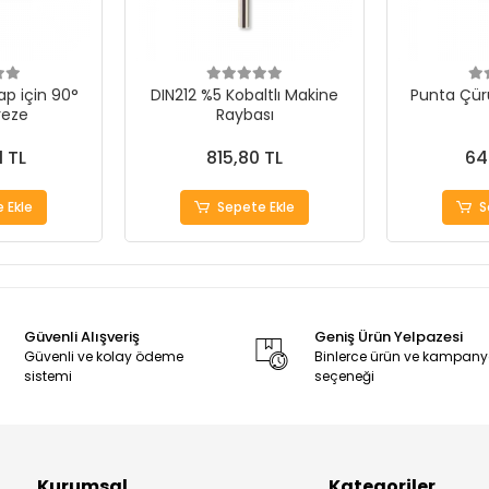
p için 90°
DIN212 %5 Kobaltlı Makine
Punta Çür
reze
Raybası
1 TL
815,80 TL
64
 Ekle
Sepete Ekle
S
Güvenli Alışveriş
Geniş Ürün Yelpazesi
Güvenli ve kolay ödeme
Binlerce ürün ve kampan
sistemi
seçeneği
Kurumsal
Kategoriler