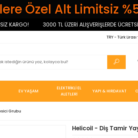
ere Özel Alt Limitsiz %
 KARGO!
3000 TL ÜZERİ ALIŞVERİŞLERDE ÜCRETSİZ K
TRY - Türk Lirası
ELEKTRİKLİ EL
EV YAŞAM
YAPI & HIRDAVAT
O
ALETLERİ
esici Grubu
Helicoil - Diş Tamir Ya