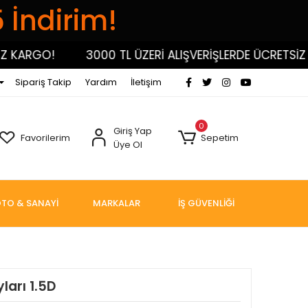
5 İndirim!
ARGO!
3000 TL ÜZERİ ALIŞVERİŞLERDE ÜCRETSİZ KA
Sipariş Takip
Yardım
İletişim
0
Giriş Yap
Favorilerim
Sepetim
Üye Ol
TO & SANAYİ
MARKALAR
İŞ GÜVENLİĞİ
yları 1.5D