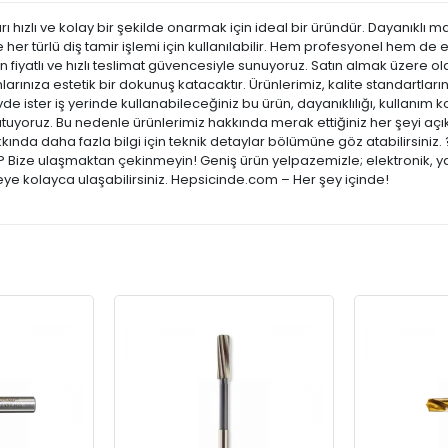
ları hızlı ve kolay bir şekilde onarmak için ideal bir üründür. Dayanıkl
 her türlü diş tamir işlemi için kullanılabilir. Hem profesyonel hem de
un fiyatlı ve hızlı teslimat güvencesiyle sunuyoruz. Satın almak üzere o
rınıza estetik bir dokunuş katacaktır. Ürünlerimiz, kalite standartlarına
vde ister iş yerinde kullanabileceğiniz bu ürün, dayanıklılığı, kullanım 
yoruz. Bu nedenle ürünlerimiz hakkında merak ettiğiniz her şeyi açık
kkında daha fazla bilgi için teknik detaylar bölümüne göz atabilirsiniz.
ar? Bize ulaşmaktan çekinmeyin! Geniş ürün yelpazemizle; elektronik, y
şeye kolayca ulaşabilirsiniz. Hepsicinde.com – Her şey içinde!