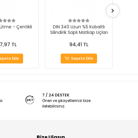
ütme - Çentikli
DIN 340 Uzun %5 Kobaltlı
CONE F 
Silindirik Saplı Matkap Uçları
Karb
7,97 TL
94,41 TL
epete Ekle
Sepete Ekle
7 / 24 DESTEK
ya
Öneri ve şikayetlerinizi bize
iletebilirsiniz.
Bize Ulaşın