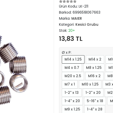
Ürün Kodu:
LK-211
Barkod:
6996518067663
Marka:
MAIER
Kategori:
Kesici Grubu
Stok:
20+
13,83 TL
Ø x P:
M14 x 1.25
M14 x 2
M1
M4 x 0.7
M8 x 1.25
M1
M20 x 2.5
M16 x 2
M8 
M7 x 1
M10 x 1.25
M3 x
1-2" x 13
1-2" x 20
M2
1-4" x 20
5-16" x 18
M
M9 x 1.25
1-4" x 28