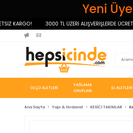
Yeni Üyel
Z KARGO!
3000 TL ÜZERİ ALIŞVERİŞLERDE ÜCRETSİZ
YAĞLAMA
ÖLÇÜ ALETLERİ
EL ALETLERİ
GRUPLARI
Ana Sayfa
Yapı & Hırdavat
KESİCİ TAKIMLAR
K