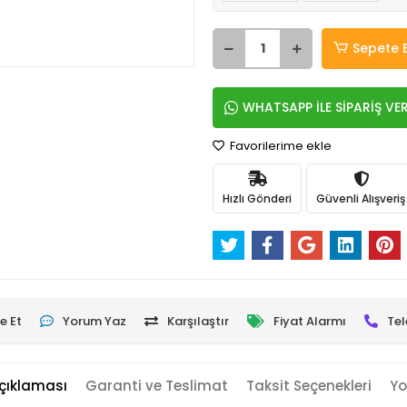
Sepete 
WHATSAPP İLE SİPARİŞ VE
Favorilerime ekle
Hızlı Gönderi
Güvenli Alışveriş
e Et
Yorum Yaz
Karşılaştır
Fiyat Alarmı
Tel
çıklaması
Garanti ve Teslimat
Taksit Seçenekleri
Yo