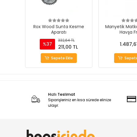
Rox Wood Sunta Kesme
Manyetik Matka
Aparatı
Havşa F
332,64 TL
1.487,6
%37
211,00 TL
Sepete Ekle
Sepete
Hızlı Teslimat
Siparişleriniz en kısa sürede elinize
ulaşır.