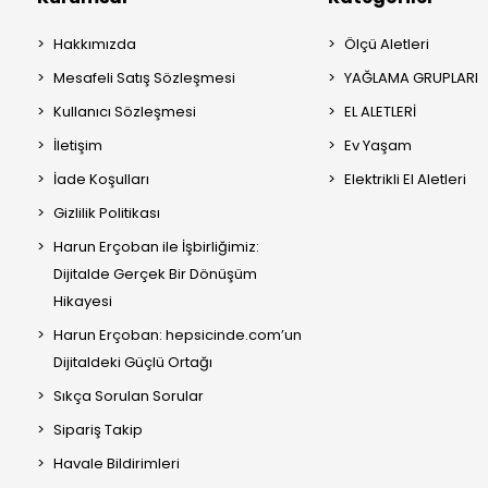
Hakkımızda
Ölçü Aletleri
Mesafeli Satış Sözleşmesi
YAĞLAMA GRUPLARI
Kullanıcı Sözleşmesi
EL ALETLERİ
İletişim
Ev Yaşam
İade Koşulları
Elektrikli El Aletleri
Gizlilik Politikası
Harun Erçoban ile İşbirliğimiz:
Dijitalde Gerçek Bir Dönüşüm
Hikayesi
Harun Erçoban: hepsicinde.com’un
Dijitaldeki Güçlü Ortağı
Sıkça Sorulan Sorular
Sipariş Takip
Havale Bildirimleri