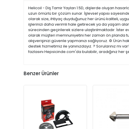
Helicoil - Diş Tamir Yayları 1.5D, dişlerde oluşan hasar
uzun ömürlü bir çözüm sunar. İşlevsel yapısı sayesinde
olarak size, ihtiyaç duyduğunuz her ürünü kaliteli, uyg
işlerinizi daha verimli hale getirecek ya da yaşam alanla
sürecinden geçirilerek sizlere ulaştırılmaktadır. İster e
olarak müşteri memnuniyetini her zaman ön planda tutu
alışverişinizi güvenle yapmanızı sağlıyoruz. ⚙️ Ürün ha
destek hizmetimiz ile yanınızdayız. ? Sorularınız mı v
fazlasını Hepsicinde.com'da bulabilir, aradığınız her 
Benzer Ürünler