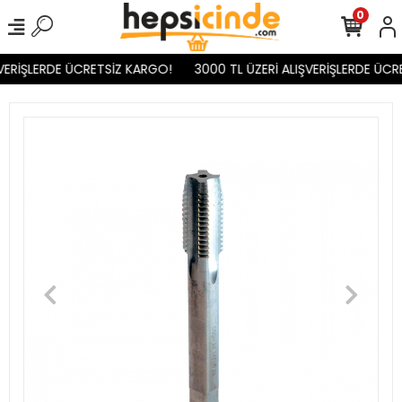
0
VERİŞLERDE ÜCRETSİZ KARGO!
3000 TL ÜZERİ ALIŞVERİŞLERDE ÜCR