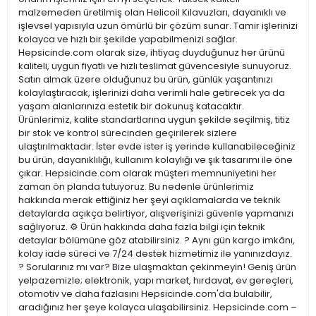
malzemeden üretilmiş olan Helicoil Kılavuzları, dayanıklı ve
işlevsel yapısıyla uzun ömürlü bir çözüm sunar. Tamir işlerinizi
kolayca ve hızlı bir şekilde yapabilmenizi sağlar.
Hepsicinde.com olarak size, ihtiyaç duyduğunuz her ürünü
kaliteli, uygun fiyatlı ve hızlı teslimat güvencesiyle sunuyoruz.
Satın almak üzere olduğunuz bu ürün, günlük yaşantınızı
kolaylaştıracak, işlerinizi daha verimli hale getirecek ya da
yaşam alanlarınıza estetik bir dokunuş katacaktır.
Ürünlerimiz, kalite standartlarına uygun şekilde seçilmiş, titiz
bir stok ve kontrol sürecinden geçirilerek sizlere
ulaştırılmaktadır. İster evde ister iş yerinde kullanabileceğiniz
bu ürün, dayanıklılığı, kullanım kolaylığı ve şık tasarımı ile öne
çıkar. Hepsicinde.com olarak müşteri memnuniyetini her
zaman ön planda tutuyoruz. Bu nedenle ürünlerimiz
hakkında merak ettiğiniz her şeyi açıklamalarda ve teknik
detaylarda açıkça belirtiyor, alışverişinizi güvenle yapmanızı
sağlıyoruz. ⚙️ Ürün hakkında daha fazla bilgi için teknik
detaylar bölümüne göz atabilirsiniz. ? Aynı gün kargo imkânı,
kolay iade süreci ve 7/24 destek hizmetimiz ile yanınızdayız.
? Sorularınız mı var? Bize ulaşmaktan çekinmeyin! Geniş ürün
yelpazemizle; elektronik, yapı market, hırdavat, ev gereçleri,
otomotiv ve daha fazlasını Hepsicinde.com'da bulabilir,
aradığınız her şeye kolayca ulaşabilirsiniz. Hepsicinde.com –