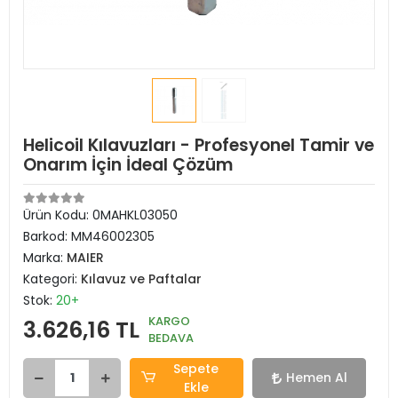
Helicoil Kılavuzları - Profesyonel Tamir ve
Onarım İçin İdeal Çözüm
Ürün Kodu:
0MAHKL03050
Barkod:
MM46002305
Marka:
MAIER
Kategori:
Kılavuz ve Paftalar
Stok:
20+
KARGO
3.626,16 TL
BEDAVA
Sepete
Hemen Al
Ekle