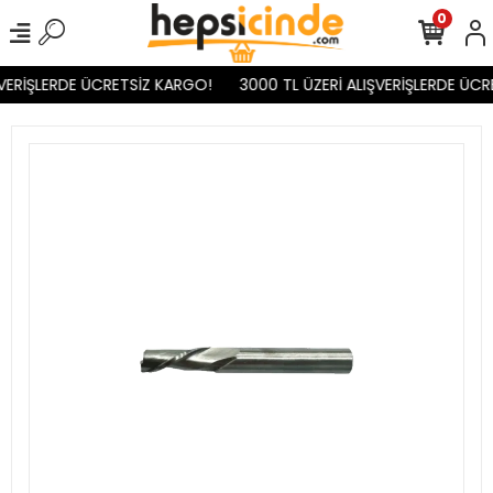
0
VERİŞLERDE ÜCRETSİZ KARGO!
3000 TL ÜZERİ ALIŞVERİŞLERDE ÜCR