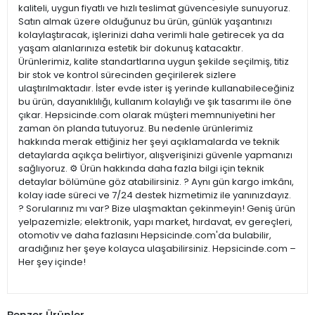
kaliteli, uygun fiyatlı ve hızlı teslimat güvencesiyle sunuyoruz.
Satın almak üzere olduğunuz bu ürün, günlük yaşantınızı
kolaylaştıracak, işlerinizi daha verimli hale getirecek ya da
yaşam alanlarınıza estetik bir dokunuş katacaktır.
Ürünlerimiz, kalite standartlarına uygun şekilde seçilmiş, titiz
bir stok ve kontrol sürecinden geçirilerek sizlere
ulaştırılmaktadır. İster evde ister iş yerinde kullanabileceğiniz
bu ürün, dayanıklılığı, kullanım kolaylığı ve şık tasarımı ile öne
çıkar. Hepsicinde.com olarak müşteri memnuniyetini her
zaman ön planda tutuyoruz. Bu nedenle ürünlerimiz
hakkında merak ettiğiniz her şeyi açıklamalarda ve teknik
detaylarda açıkça belirtiyor, alışverişinizi güvenle yapmanızı
sağlıyoruz. ⚙️ Ürün hakkında daha fazla bilgi için teknik
detaylar bölümüne göz atabilirsiniz. ? Aynı gün kargo imkânı,
kolay iade süreci ve 7/24 destek hizmetimiz ile yanınızdayız.
? Sorularınız mı var? Bize ulaşmaktan çekinmeyin! Geniş ürün
yelpazemizle; elektronik, yapı market, hırdavat, ev gereçleri,
otomotiv ve daha fazlasını Hepsicinde.com'da bulabilir,
aradığınız her şeye kolayca ulaşabilirsiniz. Hepsicinde.com –
Her şey içinde!