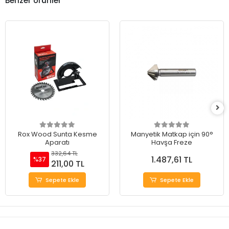
Benzer Ürünler
Rox Wood Sunta Kesme
Manyetik Matkap için 90°
Aparatı
Havşa Freze
332,64 TL
1.487,61 TL
%37
211,00 TL
Sepete Ekle
Sepete Ekle