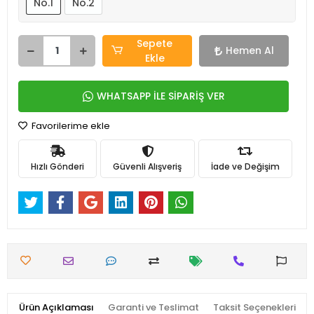
No.1
No.2
Sepete
Hemen Al
Ekle
WHATSAPP İLE SİPARİŞ VER
Favorilerime ekle
Hızlı Gönderi
Güvenli Alışveriş
İade ve Değişim
Ürün Açıklaması
Garanti ve Teslimat
Taksit Seçenekleri