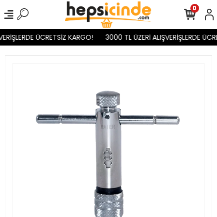
0
VERİŞLERDE ÜCRETSİZ KARGO!
3000 TL ÜZERİ ALIŞVERİŞLERDE ÜCR