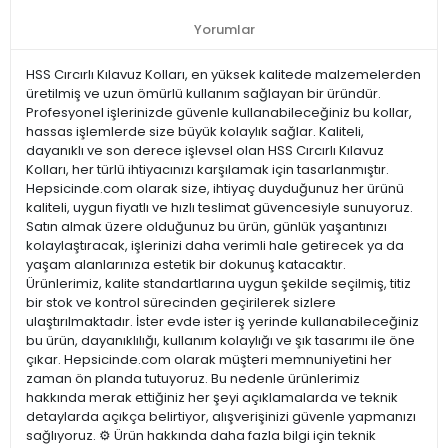
Yorumlar
HSS Cırcırlı Kılavuz Kolları, en yüksek kalitede malzemelerden
üretilmiş ve uzun ömürlü kullanım sağlayan bir üründür.
Profesyonel işlerinizde güvenle kullanabileceğiniz bu kollar,
hassas işlemlerde size büyük kolaylık sağlar. Kaliteli,
dayanıklı ve son derece işlevsel olan HSS Cırcırlı Kılavuz
Kolları, her türlü ihtiyacınızı karşılamak için tasarlanmıştır.
Hepsicinde.com olarak size, ihtiyaç duyduğunuz her ürünü
kaliteli, uygun fiyatlı ve hızlı teslimat güvencesiyle sunuyoruz.
Satın almak üzere olduğunuz bu ürün, günlük yaşantınızı
kolaylaştıracak, işlerinizi daha verimli hale getirecek ya da
yaşam alanlarınıza estetik bir dokunuş katacaktır.
Ürünlerimiz, kalite standartlarına uygun şekilde seçilmiş, titiz
bir stok ve kontrol sürecinden geçirilerek sizlere
ulaştırılmaktadır. İster evde ister iş yerinde kullanabileceğiniz
bu ürün, dayanıklılığı, kullanım kolaylığı ve şık tasarımı ile öne
çıkar. Hepsicinde.com olarak müşteri memnuniyetini her
zaman ön planda tutuyoruz. Bu nedenle ürünlerimiz
hakkında merak ettiğiniz her şeyi açıklamalarda ve teknik
detaylarda açıkça belirtiyor, alışverişinizi güvenle yapmanızı
sağlıyoruz. ⚙️ Ürün hakkında daha fazla bilgi için teknik