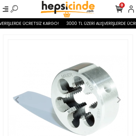
0
VERİŞLERDE ÜCRETSİZ KARGO!
3000 TL ÜZERİ ALIŞVERİŞLERDE ÜCR