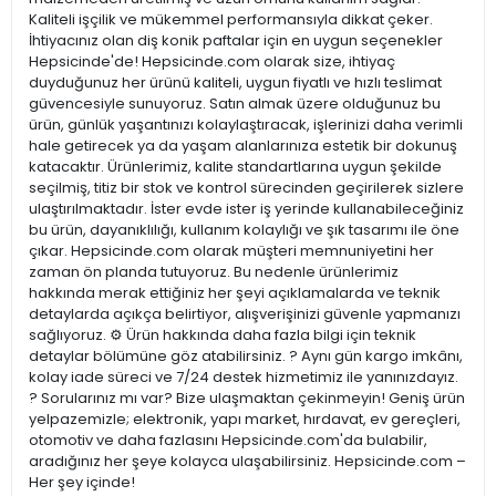
Kaliteli işçilik ve mükemmel performansıyla dikkat çeker.
İhtiyacınız olan diş konik paftalar için en uygun seçenekler
Hepsicinde'de! Hepsicinde.com olarak size, ihtiyaç
duyduğunuz her ürünü kaliteli, uygun fiyatlı ve hızlı teslimat
güvencesiyle sunuyoruz. Satın almak üzere olduğunuz bu
ürün, günlük yaşantınızı kolaylaştıracak, işlerinizi daha verimli
hale getirecek ya da yaşam alanlarınıza estetik bir dokunuş
katacaktır. Ürünlerimiz, kalite standartlarına uygun şekilde
seçilmiş, titiz bir stok ve kontrol sürecinden geçirilerek sizlere
ulaştırılmaktadır. İster evde ister iş yerinde kullanabileceğiniz
bu ürün, dayanıklılığı, kullanım kolaylığı ve şık tasarımı ile öne
çıkar. Hepsicinde.com olarak müşteri memnuniyetini her
zaman ön planda tutuyoruz. Bu nedenle ürünlerimiz
hakkında merak ettiğiniz her şeyi açıklamalarda ve teknik
detaylarda açıkça belirtiyor, alışverişinizi güvenle yapmanızı
sağlıyoruz. ⚙️ Ürün hakkında daha fazla bilgi için teknik
detaylar bölümüne göz atabilirsiniz. ? Aynı gün kargo imkânı,
kolay iade süreci ve 7/24 destek hizmetimiz ile yanınızdayız.
? Sorularınız mı var? Bize ulaşmaktan çekinmeyin! Geniş ürün
yelpazemizle; elektronik, yapı market, hırdavat, ev gereçleri,
otomotiv ve daha fazlasını Hepsicinde.com'da bulabilir,
aradığınız her şeye kolayca ulaşabilirsiniz. Hepsicinde.com –
Her şey içinde!