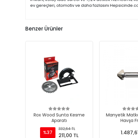
ev gereçleri, otomotiv ve daha fazlasını Hepsicinde.co
Benzer Ürünler
Rox Wood Sunta Kesme
Manyetik Matka
Aparatı
Havşa F
332,64 TL
1.487,6
%37
211,00 TL