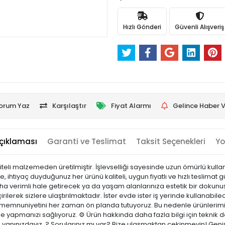
Hızlı Gönderi
Güvenli Alışveriş
orum Yaz
Karşılaştır
Fiyat Alarmı
Gelince Haber V
çıklaması
Garanti ve Teslimat
Taksit Seçenekleri
Yo
iteli malzemeden üretilmiştir. İşlevselliği sayesinde uzun ömürlü kulla
, ihtiyaç duyduğunuz her ürünü kaliteli, uygun fiyatlı ve hızlı teslim
daha verimli hale getirecek ya da yaşam alanlarınıza estetik bir dokunuş
irilerek sizlere ulaştırılmaktadır. İster evde ister iş yerinde kullanabilec
i memnuniyetini her zaman ön planda tutuyoruz. Bu nedenle ürünlerimi
nle yapmanızı sağlıyoruz. ⚙️ Ürün hakkında daha fazla bilgi için teknik
e yanınızdayız. ? Sorularınız mı var? Bize ulaşmaktan çekinmeyin! Geniş