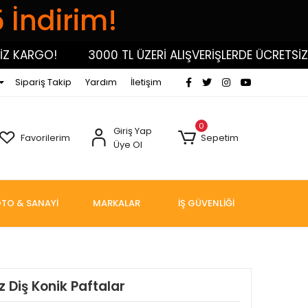
5 İndirim!
KARGO!
3000 TL ÜZERİ ALIŞVERİŞLERDE ÜCRETSİZ KA
Sipariş Takip
Yardım
İletişim
0
Giriş Yap
Favorilerim
Sepetim
Üye Ol
TO & SANAYİ
MARKALAR
İŞ GÜVENLİĞİ
z Diş Konik Paftalar