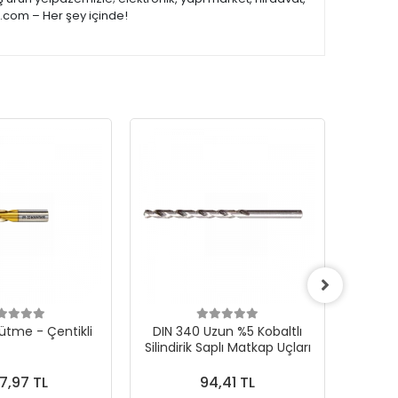
e.com – Her şey içinde!
ütme - Çentikli
DIN 340 Uzun %5 Kobaltlı
CONE F 
Silindirik Saplı Matkap Uçları
Karb
7,97 TL
94,41 TL