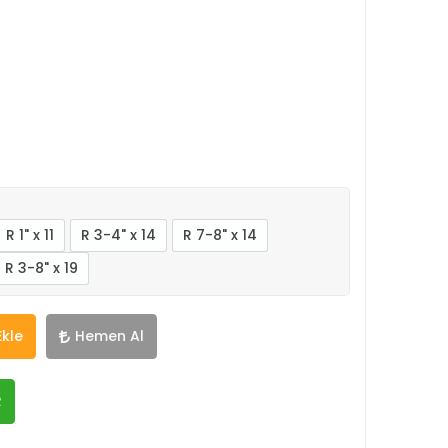
R 1" x 11
R 3-4" x 14
R 7-8" x 14
R 3-8" x 19
Ekle
Hemen Al
R