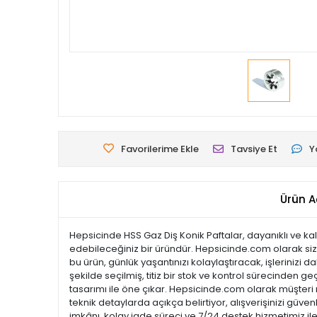
Favorilerime Ekle
Tavsiye Et
Y
Ürün A
Hepsicinde HSS Gaz Diş Konik Paftalar, dayanıklı ve kal
edebileceğiniz bir üründür. Hepsicinde.com olarak size
bu ürün, günlük yaşantınızı kolaylaştıracak, işlerinizi 
şekilde seçilmiş, titiz bir stok ve kontrol sürecinden geç
tasarımı ile öne çıkar. Hepsicinde.com olarak müşter
teknik detaylarda açıkça belirtiyor, alışverişinizi güve
imkânı, kolay iade süreci ve 7/24 destek hizmetimiz il