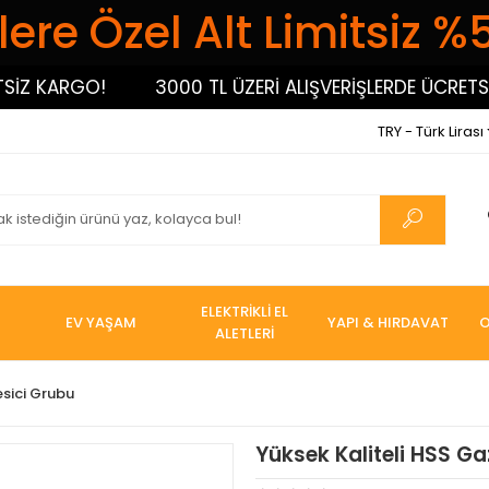
ere Özel Alt Limitsiz %
 KARGO!
3000 TL ÜZERİ ALIŞVERİŞLERDE ÜCRETSİZ 
TRY - Türk Lirası
ELEKTRİKLİ EL
EV YAŞAM
YAPI & HIRDAVAT
O
ALETLERİ
esici Grubu
Yüksek Kaliteli HSS Ga