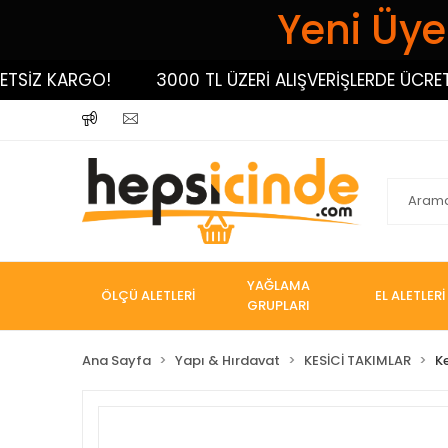
Yeni Üyel
İZ KARGO!
3000 TL ÜZERİ ALIŞVERİŞLERDE ÜCRETSİZ
YAĞLAMA
ÖLÇÜ ALETLERİ
EL ALETLERİ
GRUPLARI
Ana Sayfa
Yapı & Hırdavat
KESİCİ TAKIMLAR
K