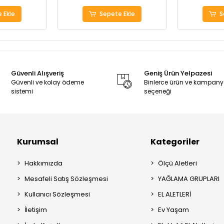
 Ekle
Sepete Ekle
S
Güvenli Alışveriş
Geniş Ürün Yelpazesi
Güvenli ve kolay ödeme
Binlerce ürün ve kampan
sistemi
seçeneği
Kurumsal
Kategoriler
Hakkımızda
Ölçü Aletleri
Mesafeli Satış Sözleşmesi
YAĞLAMA GRUPLARI
Kullanıcı Sözleşmesi
EL ALETLERİ
İletişim
Ev Yaşam