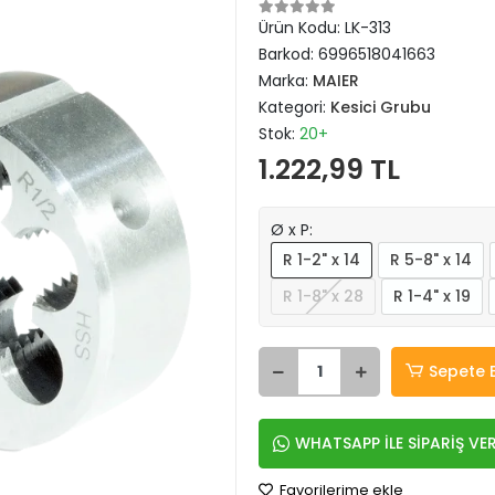
Ürün Kodu:
LK-313
Barkod:
6996518041663
Marka:
MAIER
Kategori:
Kesici Grubu
Stok:
20+
1.222,99 TL
Ø x P:
R 1-2" x 14
R 5-8" x 14
R 1-8" x 28
R 1-4" x 19
Sepete 
WHATSAPP İLE SİPARİŞ VE
Favorilerime ekle