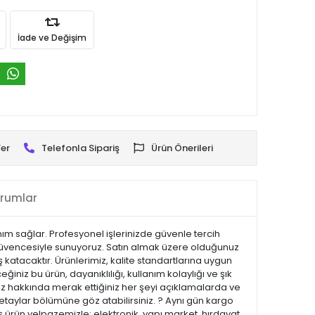
İade ve Değişim
er
Telefonla Sipariş
Ürün Önerileri
rumlar
nım sağlar. Profesyonel işlerinizde güvenle tercih
at güvencesiyle sunuyoruz. Satın almak üzere olduğunuz
 katacaktır. Ürünlerimiz, kalite standartlarına uygun
eğiniz bu ürün, dayanıklılığı, kullanım kolaylığı ve şık
z hakkında merak ettiğiniz her şeyi açıklamalarda ve
 detaylar bölümüne göz atabilirsiniz. ? Aynı gün kargo
 ürün yelpazemizle; elektronik, yapı market, hırdavat,