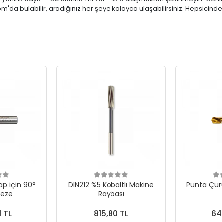
m'da bulabilir, aradığınız her şeye kolayca ulaşabilirsiniz. Hepsicind
p için 90°
DIN212 %5 Kobaltlı Makine
Punta Çür
reze
Raybası
1 TL
815,80 TL
64