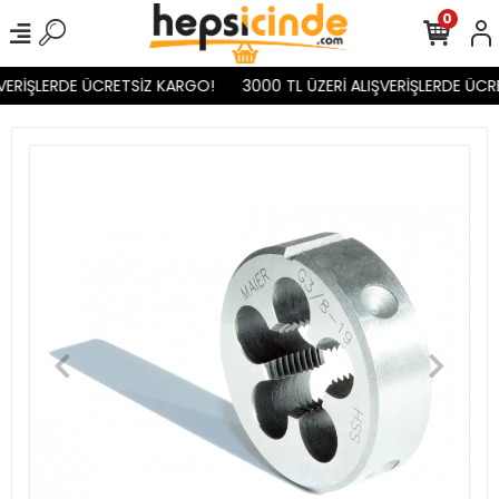
0
VERİŞLERDE ÜCRETSİZ KARGO!
3000 TL ÜZERİ ALIŞVERİŞLERDE ÜCR