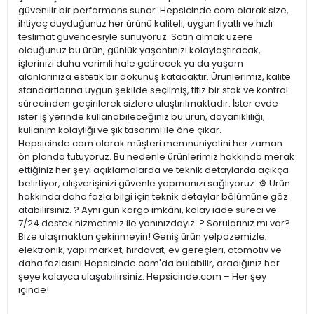
güvenilir bir performans sunar. Hepsicinde.com olarak size,
ihtiyaç duyduğunuz her ürünü kaliteli, uygun fiyatlı ve hızlı
teslimat güvencesiyle sunuyoruz. Satın almak üzere
olduğunuz bu ürün, günlük yaşantınızı kolaylaştıracak,
işlerinizi daha verimli hale getirecek ya da yaşam
alanlarınıza estetik bir dokunuş katacaktır. Ürünlerimiz, kalite
standartlarına uygun şekilde seçilmiş, titiz bir stok ve kontrol
sürecinden geçirilerek sizlere ulaştırılmaktadır. İster evde
ister iş yerinde kullanabileceğiniz bu ürün, dayanıklılığı,
kullanım kolaylığı ve şık tasarımı ile öne çıkar.
Hepsicinde.com olarak müşteri memnuniyetini her zaman
ön planda tutuyoruz. Bu nedenle ürünlerimiz hakkında merak
ettiğiniz her şeyi açıklamalarda ve teknik detaylarda açıkça
belirtiyor, alışverişinizi güvenle yapmanızı sağlıyoruz. ⚙️ Ürün
hakkında daha fazla bilgi için teknik detaylar bölümüne göz
atabilirsiniz. ? Aynı gün kargo imkânı, kolay iade süreci ve
7/24 destek hizmetimiz ile yanınızdayız. ? Sorularınız mı var?
Bize ulaşmaktan çekinmeyin! Geniş ürün yelpazemizle;
elektronik, yapı market, hırdavat, ev gereçleri, otomotiv ve
daha fazlasını Hepsicinde.com'da bulabilir, aradığınız her
şeye kolayca ulaşabilirsiniz. Hepsicinde.com – Her şey
içinde!