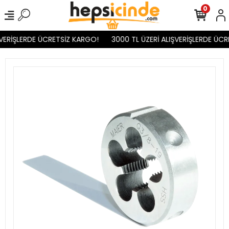
0
VERİŞLERDE ÜCRETSİZ KARGO!
3000 TL ÜZERİ ALIŞVERİŞLERDE ÜCR