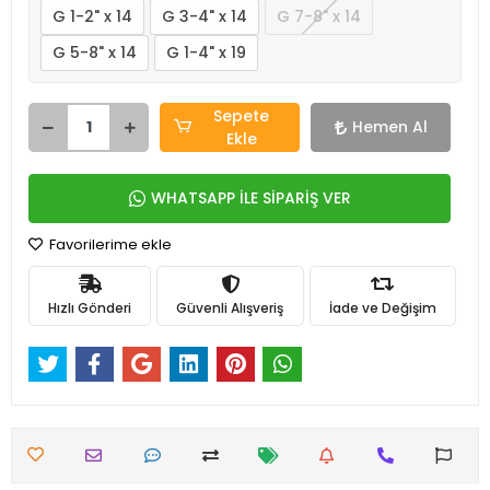
G 1-2" x 14
G 3-4" x 14
G 7-8" x 14
G 5-8" x 14
G 1-4" x 19
Sepete
Hemen Al
Ekle
WHATSAPP İLE SİPARİŞ VER
Favorilerime ekle
Hızlı Gönderi
Güvenli Alışveriş
İade ve Değişim