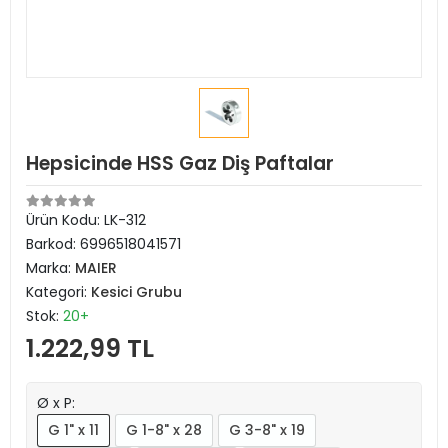
Hepsicinde HSS Gaz Diş Paftalar
Ürün Kodu:
LK-312
Barkod:
6996518041571
Marka:
MAIER
Kategori:
Kesici Grubu
Stok:
20+
1.222,99 TL
Ø x P:
G 1" x 11
G 1-8" x 28
G 3-8" x 19