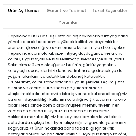
Ürün Açıklaması
Garanti ve Teslimat
Taksit Seçenekleri
Yorumlar
Hepsicinde HSS Gaz Diş Paftalar, diş hekimlerinin ihtiyaçlarına
yönelik olarak tasarlanmış yüksek kaliteli ve dayanıklı bir
üründür. İşlevselliği ve uzun ömürlü kullanımıyla dikkat çeker.
Hepsicinde.com olarak size, ihtiyaç duyduğunuz her ürünü
kaliteli, uygun fiyatlı ve hızlı teslimat güvencesiyle sunuyoruz.
Satın almak üzere olduğunuz bu ürün, günlük yaşantınızı
kolaylaştıracak, işlerinizi daha verimli hale getirecek ya da
yaşam alanlarınıza estetik bir dokunuş katacaktır.
Ürünlerimiz, kalite standartlarına uygun şekilde seçilmiş, titiz
bir stok ve kontrol sürecinden geçirilerek sizlere
ulaştırılmaktadır. İster evde ister iş yerinde kullanabileceğiniz
bu ürün, dayanıklılığı, kullanım kolaylığı ve şık tasarımı ile öne
çıkar. Hepsicinde.com olarak müşteri memnuniyetini her
zaman ön planda tutuyoruz. Bu nedenle ürünlerimiz
hakkında merak ettiğiniz her şeyi açıklamalarda ve teknik
detaylarda açıkça belirtiyor, alışverişinizi güvenle yapmanızı
sağlıyoruz. ⚙️ Ürün hakkında daha fazla bilgi için teknik
detaylar bölümüne göz atabilirsiniz. ? Aynı gün kargo imkânı,