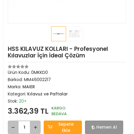
HSS KILAVUZ KOLLARI - Profesyonel
Kılavuzlar İçin İdeal Çözüm
Ürün Kodu:
0MKKD0
Barkod:
MM46002217
Marka:
MAIER
Kategori:
Kılavuz ve Paftalar
Stok:
20+
KARGO
3.362,39 TL
BEDAVA
Sepete
Hemen Al
Ekle