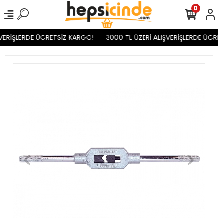
0
VERİŞLERDE ÜCRETSİZ KARGO!
3000 TL ÜZERİ ALIŞVERİŞLERDE ÜCR