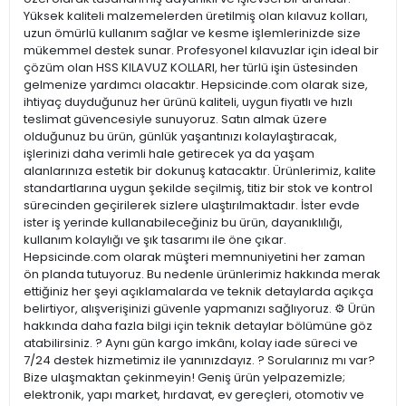
Yüksek kaliteli malzemelerden üretilmiş olan kılavuz kolları,
uzun ömürlü kullanım sağlar ve kesme işlemlerinizde size
mükemmel destek sunar. Profesyonel kılavuzlar için ideal bir
çözüm olan HSS KILAVUZ KOLLARI, her türlü işin üstesinden
gelmenize yardımcı olacaktır. Hepsicinde.com olarak size,
ihtiyaç duyduğunuz her ürünü kaliteli, uygun fiyatlı ve hızlı
teslimat güvencesiyle sunuyoruz. Satın almak üzere
olduğunuz bu ürün, günlük yaşantınızı kolaylaştıracak,
işlerinizi daha verimli hale getirecek ya da yaşam
alanlarınıza estetik bir dokunuş katacaktır. Ürünlerimiz, kalite
standartlarına uygun şekilde seçilmiş, titiz bir stok ve kontrol
sürecinden geçirilerek sizlere ulaştırılmaktadır. İster evde
ister iş yerinde kullanabileceğiniz bu ürün, dayanıklılığı,
kullanım kolaylığı ve şık tasarımı ile öne çıkar.
Hepsicinde.com olarak müşteri memnuniyetini her zaman
ön planda tutuyoruz. Bu nedenle ürünlerimiz hakkında merak
ettiğiniz her şeyi açıklamalarda ve teknik detaylarda açıkça
belirtiyor, alışverişinizi güvenle yapmanızı sağlıyoruz. ⚙️ Ürün
hakkında daha fazla bilgi için teknik detaylar bölümüne göz
atabilirsiniz. ? Aynı gün kargo imkânı, kolay iade süreci ve
7/24 destek hizmetimiz ile yanınızdayız. ? Sorularınız mı var?
Bize ulaşmaktan çekinmeyin! Geniş ürün yelpazemizle;
elektronik, yapı market, hırdavat, ev gereçleri, otomotiv ve