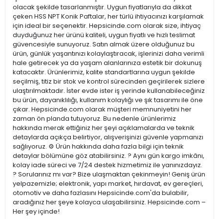
olacak şekilde tasarlanmıştır. Uygun fiyatlarıyla da dikkat
çeken HSS NPT Konik Paftalar, her türlü ihtiyacınızı karşılamak
için ideal bir seçenektir. Hepsicinde.com olarak size, ihtiyaç
duyduğunuz her ürünü kaliteli, uygun fiyatlı ve hızlı teslimat
güvencesiyle sunuyoruz. Satın almak üzere olduğunuz bu
ürün, günlük yaşantınızı kolaylaştıracak, işlerinizi daha verimli
hale getirecek ya da yaşam alanlarınıza estetik bir dokunuş
katacaktır. Ürünlerimiz, kalite standartlarına uygun şekilde
seçilmiş, titiz bir stok ve kontrol sürecinden geçirilerek sizlere
ulaştırılmaktadır. İster evde ister iş yerinde kullanabileceğiniz
bu ürün, dayanıklılığı, kullanım kolaylığı ve şık tasarımı ile öne
çıkar. Hepsicinde.com olarak müşteri memnuniyetini her
zaman ön planda tutuyoruz. Bu nedenle ürünlerimiz
hakkında merak ettiğiniz her şeyi açıklamalarda ve teknik
detaylarda açıkça belirtiyor, alışverişinizi güvenle yapmanızı
sağlıyoruz. ⚙️ Ürün hakkında daha fazla bilgi için teknik
detaylar bölümüne göz atabilirsiniz. ? Aynı gün kargo imkânı,
kolay iade süreci ve 7/24 destek hizmetimiz ile yanınızdayız.
? Sorularınız mı var? Bize ulaşmaktan çekinmeyin! Geniş ürün
yelpazemizle; elektronik, yapı market, hırdavat, ev gereçleri,
otomotiv ve daha fazlasını Hepsicinde.com'da bulabilir,
aradığınız her şeye kolayca ulaşabilirsiniz. Hepsicinde.com –
Her şey içinde!