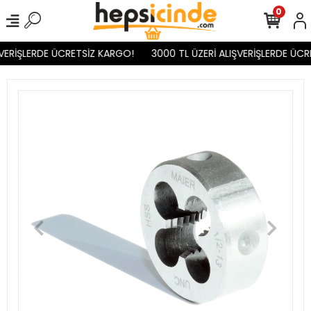
0
VERİŞLERDE ÜCRETSİZ KARGO!
3000 TL ÜZERİ ALIŞVERİŞLERDE ÜCR