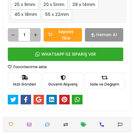
25 x 9mm
20 x 5mm
38 x 14mm
45 x 18mm
55 x 22mm
Sepete
Hemen Al
Ekle
WHATSAPP İLE SİPARİŞ VER
Favorilerime ekle
Hızlı Gönderi
Güvenli Alışveriş
İade ve Değişim