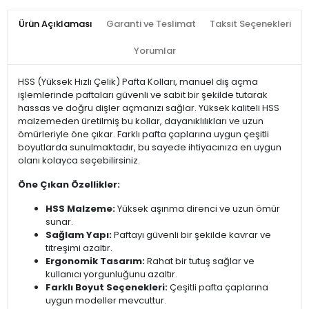
Ürün Açıklaması
Garanti ve Teslimat
Taksit Seçenekleri
Yorumlar
HSS (Yüksek Hızlı Çelik) Pafta Kolları, manuel diş açma
işlemlerinde paftaları güvenli ve sabit bir şekilde tutarak
hassas ve doğru dişler açmanızı sağlar. Yüksek kaliteli HSS
malzemeden üretilmiş bu kollar, dayanıklılıkları ve uzun
ömürleriyle öne çıkar. Farklı pafta çaplarına uygun çeşitli
boyutlarda sunulmaktadır, bu sayede ihtiyacınıza en uygun
olanı kolayca seçebilirsiniz.
Öne Çıkan Özellikler:
HSS Malzeme:
Yüksek aşınma direnci ve uzun ömür
sunar.
Sağlam Yapı:
Paftayı güvenli bir şekilde kavrar ve
titreşimi azaltır.
Ergonomik Tasarım:
Rahat bir tutuş sağlar ve
kullanıcı yorgunluğunu azaltır.
Farklı Boyut Seçenekleri:
Çeşitli pafta çaplarına
uygun modeller mevcuttur.