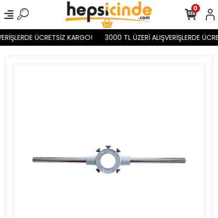
0
VERİŞLERDE ÜCRETSİZ KARGO!
3000 TL ÜZERİ ALIŞVERİŞLERDE ÜCRE