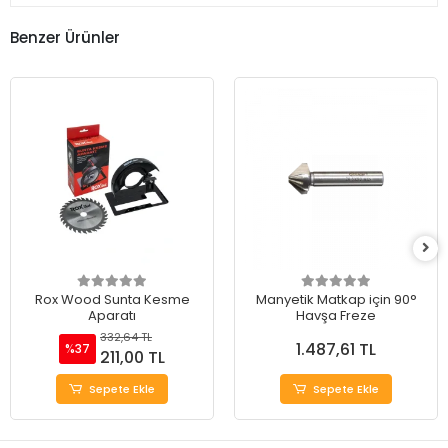
Benzer Ürünler
Rox Wood Sunta Kesme
Manyetik Matkap için 90°
Aparatı
Havşa Freze
332,64 TL
1.487,61 TL
%37
211,00 TL
Sepete Ekle
Sepete Ekle