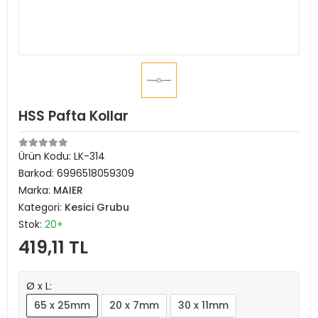
HSS Pafta Kollar
Ürün Kodu:
LK-314
Barkod:
6996518059309
Marka:
MAIER
Kategori:
Kesici Grubu
Stok:
20+
419,11 TL
Ø x L:
65 x 25mm
20 x 7mm
30 x 11mm