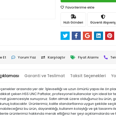
Favorilerime ekle
Hızlı Gönderi
Güvenli Alışveriş
e Et
Yorum Yaz
Karşılaştır
Fiyat Alarmı
Tel
çıklaması
Garanti ve Teslimat
Taksit Seçenekleri
Yo
çenekler arasında yer alır. İşlevselliği ve uzun ömürlü yapısı ile ön p
 dikkat çeken HSS UNC Paftalar, profesyonel kullanıcılar için ideal bir t
slimat güvencesiyle sunuyoruz. Satın almak üzere olduğunuz bu ürün, gün
nuş katacaktır. Ürünlerimiz, kalite standartlarına uygun şekilde seçilmi
llanabileceğiniz bu ürün, dayanıklılığı, kullanım kolaylığı ve şık tasarım
e ürünlerimiz hakkında merak ettiğiniz her şeyi açıklamalarda ve tekn