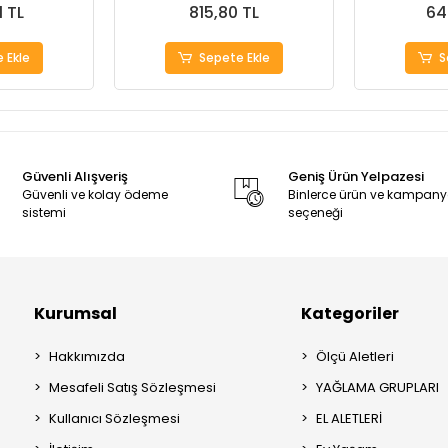
1 TL
815,80 TL
64
 Ekle
Sepete Ekle
S
Güvenli Alışveriş
Geniş Ürün Yelpazesi
Güvenli ve kolay ödeme
Binlerce ürün ve kampan
sistemi
seçeneği
Kurumsal
Kategoriler
Hakkımızda
Ölçü Aletleri
Mesafeli Satış Sözleşmesi
YAĞLAMA GRUPLARI
Kullanıcı Sözleşmesi
EL ALETLERİ