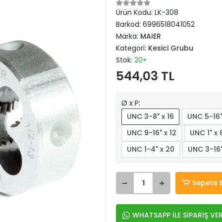
Ürün Kodu:
LK-308
Barkod:
6996518041052
Marka:
MAIER
Kategori:
Kesici Grubu
Stok:
20+
544,03 TL
Ø x P:
UNC 3-8" x 16
UNC 5-16"
UNC 9-16" x 12
UNC 1" x 
UNC 1-4" x 20
UNC 3-16"
Sepete 
WHATSAPP İLE SİPARİŞ VE