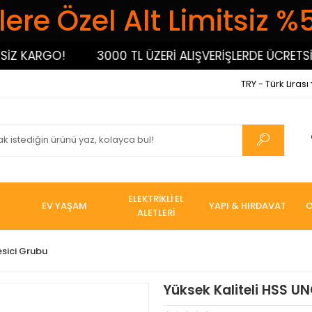
ere Özel Alt Limitsiz %
 KARGO!
3000 TL ÜZERİ ALIŞVERİŞLERDE ÜCRETSİZ K
TRY - Türk Lirası
ELEKTRİKLİ EL
EV YAŞAM
YAPI & HIRDAVAT
O
ALETLERİ
esici Grubu
Yüksek Kaliteli HSS UN