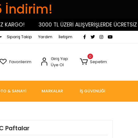
5 İndirim!
ARGO!
3000 TL ÜZERİ ALIŞVERİŞLERDE ÜCRETSİZ KA
Sipariş Takip
Yardım
İletişim
0
Giriş Yap
Favorilerim
Sepetim
Üye Ol
TO & SANAYİ
MARKALAR
İŞ GÜVENLİĞİ
C Paftalar