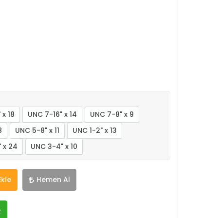
 x 18
UNC 7-16" x 14
UNC 7-8" x 9
8
UNC 5-8" x 11
UNC 1-2" x 13
 x 24
UNC 3-4" x 10
Ekle
Hemen Al
R