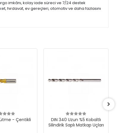
kargo imkânı, kolay iade süreci ve 7/24 destek
et, hırdavat, ev gereçleri, otomotiv ve daha fazlasını
ütme - Çentikli
DIN 340 Uzun %5 Kobaltlı
CONE F 
Silindirik Saplı Matkap Uçları
Karb