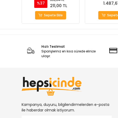
1.487,6
%37
211,00 TL
Sepete Ekle
Sepete
Hızlı Teslimat
Siparişleriniz en kısa sürede elinize
ulaşır.
Kampanya, duyuru, bilgilendirmelerden e-posta
ile haberdar olmak istiyorum.