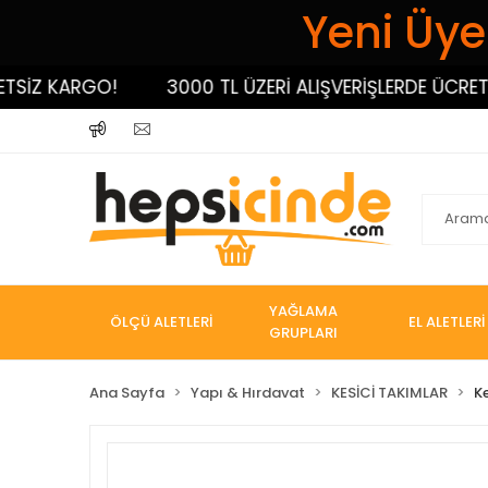
Yeni Üyel
İZ KARGO!
3000 TL ÜZERİ ALIŞVERİŞLERDE ÜCRETSİZ
YAĞLAMA
ÖLÇÜ ALETLERİ
EL ALETLERİ
GRUPLARI
Ana Sayfa
Yapı & Hırdavat
KESİCİ TAKIMLAR
K