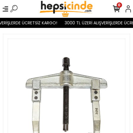
0
VERİŞLERDE ÜCRETSİZ KARGO!
3000 TL ÜZERİ ALIŞVERİŞLERDE ÜCR