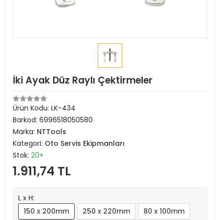
İki Ayak Düz Raylı Çektirmeler
Ürün Kodu:
LK-434
Barkod:
6996518050580
Marka:
NTTools
Kategori:
Oto Servis Ekipmanları
Stok:
20+
1.911,74 TL
L x H:
150 x 200mm
250 x 220mm
80 x 100mm