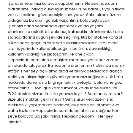
işaretlemelerinizi kolayca yapabilirsiniz. Hepsicinde.com
olarak size, ihtiyaç duyduğunuz her ürünü kaliteli, uygun fiyatlı
ve hızlı teslimat güvencesiyle sunuyoruz. Satın almak üzere
olduğunuz bu ürün, günlük yaşantınızı kolaylaştıracak,
işlerinizi daha verimli hale getirecek ya da yaşam
alanlarınıza estetik bir dokunuş katacaktır. Ürünlerimiz, kalite
standartlarına uygun şekilde seçilmiş, titiz bir stok ve kontrol
sürecinden geçirilerek sizlere ulaştırılmaktadır. İster evde
ister iş yerinde kullanabileceğiniz bu ürün, dayanıklılığı,
kullanım kolaylığı ve şık tasarımı ile öne çıkar.
Hepsicinde.com olarak müşteri memnuniyetini her zaman
ön planda tutuyoruz. Bu nedenle ürünlerimiz hakkında merak
ettiğiniz her şeyi açıklamalarda ve teknik detaylarda açıkça
belirtiyor, alışverişinizi güvenle yapmanızı sağlıyoruz. ⚙️ Ürün
hakkında daha fazla bilgi için teknik detaylar bölümüne göz
atabilirsiniz. ? Aynı gün kargo imkânı, kolay iade süreci ve
7/24 destek hizmetimiz ile yanınızdayız. ? Sorularınız mı var?
Bize ulaşmaktan çekinmeyin! Geniş ürün yelpazemizle;
elektronik, yapı market, hırdavat, ev gereçleri, otomotiv ve
daha fazlasını Hepsicinde.com'da bulabilir, aradığınız her
şeye kolayca ulaşabilirsiniz. Hepsicinde.com – Her şey
içinde!