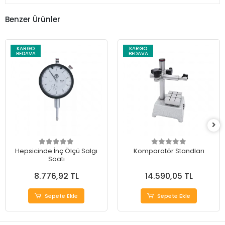
Benzer Ürünler
KARGO
KARGO
BEDAVA
BEDAVA
Hepsicinde İnç Ölçü Salgı
Komparatör Standları
Saati
8.776,92 TL
14.590,05 TL
Sepete Ekle
Sepete Ekle