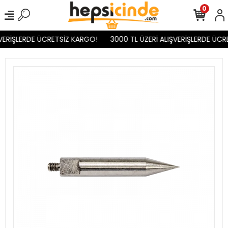
0
VERİŞLERDE ÜCRETSİZ KARGO!
3000 TL ÜZERİ ALIŞVERİŞLERDE ÜCR