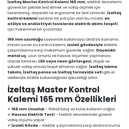
İzeltaş Master Kontrol Kalemi 165 mm
, elektrik devrelerini
güvenli bir şekilde test etmek ve voltaj ölçmek için
tasarlanmış, dayanıklı ve ergonomik bir test cihazıdır.
İzeltaş
kontrol kalemi
serisinin bir parçası olan bu model,
ev,
atölye ve endüstriyel tesislerde elektrik akımı tespiti
için mükemmel bir çözümdür.
165 mm uzunluğu
sayesinde kullanıcıya rahat bir kavrama
imkanı sunan bu kontrol kalemi,
izoleli gövdesiyle
elektrik
çarpmalarına karşı maksimum güvenlik sağlar.
Dayanıklı
metal uç
, uzun ömürlü ve hassas ölçümler yapmanıza
olanak tanırken,
LED veya neon göstergesi
, düşük ve
yüksek voltajı anında tespit etmenizi sağlar.
İzeltaş lokma
takımı, İzeltaş pense ve İzeltaş tornavida seti
gibi el
aletleriyle birlikte kullanıldığında işlevselliği artırır.
İzeltaş Master Kontrol
Kalemi 165 mm Özellikleri
✔
165 mm Uzunluk
– Rahat tutuş ve kolay kullanım sağlar.
✔
Hassas Elektrik Testi
– Elektrik devrelerinde güvenli
voltaj ölçümü yapar.
✔
İzoleli Gövde
– Elektrik çarpmalarına karşı ekstra koruma