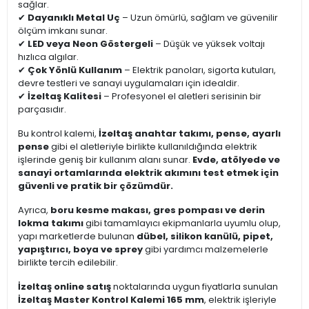
sağlar.
✔
Dayanıklı Metal Uç
– Uzun ömürlü, sağlam ve güvenilir
ölçüm imkanı sunar.
✔
LED veya Neon Göstergeli
– Düşük ve yüksek voltajı
hızlıca algılar.
✔
Çok Yönlü Kullanım
– Elektrik panoları, sigorta kutuları,
devre testleri ve sanayi uygulamaları için idealdir.
✔
İzeltaş Kalitesi
– Profesyonel el aletleri serisinin bir
parçasıdır.
Bu kontrol kalemi,
İzeltaş anahtar takımı, pense, ayarlı
pense
gibi el aletleriyle birlikte kullanıldığında elektrik
işlerinde geniş bir kullanım alanı sunar.
Evde, atölyede ve
sanayi ortamlarında elektrik akımını test etmek için
güvenli ve pratik bir çözümdür.
Ayrıca,
boru kesme makası, gres pompası ve derin
lokma takımı
gibi tamamlayıcı ekipmanlarla uyumlu olup,
yapı marketlerde bulunan
dübel, silikon kanülü, pipet,
yapıştırıcı, boya ve sprey
gibi yardımcı malzemelerle
birlikte tercih edilebilir.
İzeltaş online satış
noktalarında uygun fiyatlarla sunulan
İzeltaş Master Kontrol Kalemi 165 mm
, elektrik işleriyle