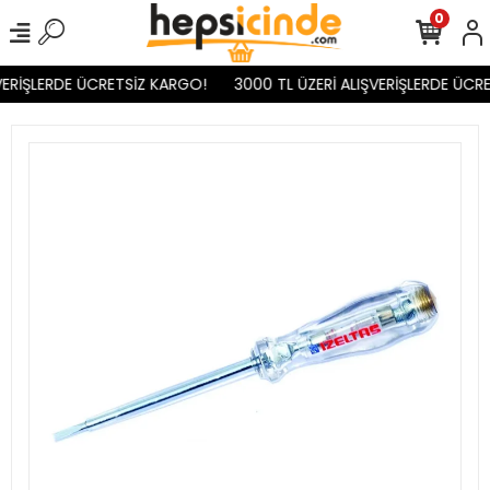
0
VERİŞLERDE ÜCRETSİZ KARGO!
3000 TL ÜZERİ ALIŞVERİŞLERDE ÜCRE