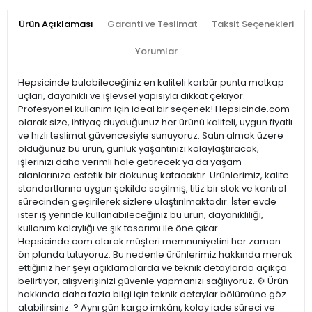
Ürün Açıklaması
Garanti ve Teslimat
Taksit Seçenekleri
Yorumlar
Hepsicinde bulabileceğiniz en kaliteli karbür punta matkap
uçları, dayanıklı ve işlevsel yapısıyla dikkat çekiyor.
Profesyonel kullanım için ideal bir seçenek! Hepsicinde.com
olarak size, ihtiyaç duyduğunuz her ürünü kaliteli, uygun fiyatlı
ve hızlı teslimat güvencesiyle sunuyoruz. Satın almak üzere
olduğunuz bu ürün, günlük yaşantınızı kolaylaştıracak,
işlerinizi daha verimli hale getirecek ya da yaşam
alanlarınıza estetik bir dokunuş katacaktır. Ürünlerimiz, kalite
standartlarına uygun şekilde seçilmiş, titiz bir stok ve kontrol
sürecinden geçirilerek sizlere ulaştırılmaktadır. İster evde
ister iş yerinde kullanabileceğiniz bu ürün, dayanıklılığı,
kullanım kolaylığı ve şık tasarımı ile öne çıkar.
Hepsicinde.com olarak müşteri memnuniyetini her zaman
ön planda tutuyoruz. Bu nedenle ürünlerimiz hakkında merak
ettiğiniz her şeyi açıklamalarda ve teknik detaylarda açıkça
belirtiyor, alışverişinizi güvenle yapmanızı sağlıyoruz. ⚙️ Ürün
hakkında daha fazla bilgi için teknik detaylar bölümüne göz
atabilirsiniz. ? Aynı gün kargo imkânı, kolay iade süreci ve