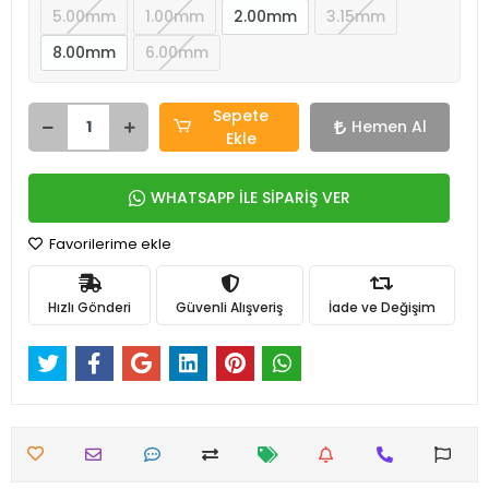
5.00mm
1.00mm
2.00mm
3.15mm
8.00mm
6.00mm
Sepete
Hemen Al
Ekle
WHATSAPP İLE SİPARİŞ VER
Favorilerime ekle
Hızlı Gönderi
Güvenli Alışveriş
İade ve Değişim