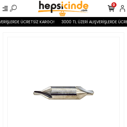
0
VERİŞLERDE ÜCRETSİZ KARGO!
3000 TL ÜZERİ ALIŞVERİŞLERDE ÜCR