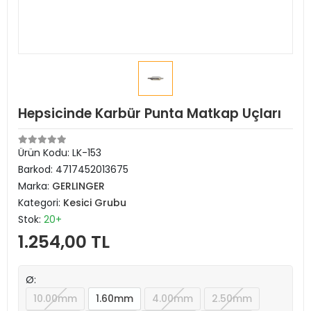
Hepsicinde Karbür Punta Matkap Uçları
Ürün Kodu:
LK-153
Barkod:
4717452013675
Marka:
GERLINGER
Kategori:
Kesici Grubu
Stok:
20+
1.254,00 TL
Ø:
10.00mm
1.60mm
4.00mm
2.50mm