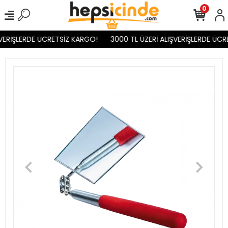
0
VERİŞLERDE ÜCRETSİZ KARGO!
3000 TL ÜZERİ ALIŞVERİŞLERDE ÜCR