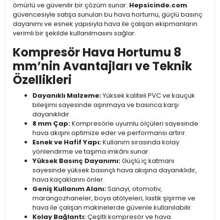
ömürlü ve güvenilir bir çözüm sunar.
Hepsicinde.com
güvencesiyle satışa sunulan bu hava hortumu, güçlü basınç
dayanımı ve esnek yapısıyla hava ile çalışan ekipmanların
verimli bir şekilde kullanılmasını sağlar.
Kompresör Hava Hortumu 8
mm’nin Avantajları ve Teknik
Özellikleri
Dayanıklı Malzeme:
Yüksek kaliteli PVC ve kauçuk
bileşimi sayesinde aşınmaya ve basınca karşı
dayanıklıdır.
8 mm Çap:
Kompresörle uyumlu ölçüleri sayesinde
hava akışını optimize eder ve performansı artırır.
Esnek ve Hafif Yapı:
Kullanım sırasında kolay
yönlendirme ve taşıma imkânı sunar.
Yüksek Basınç Dayanımı:
Güçlü iç katmanı
sayesinde yüksek basınçlı hava akışına dayanıklıdır,
hava kaçaklarını önler.
Geniş Kullanım Alanı:
Sanayi, otomotiv,
marangozhaneler, boya atölyeleri, lastik şişirme ve
hava ile çalışan makinelerde güvenle kullanılabilir.
Kolay Bağlantı:
Çeşitli kompresör ve hava