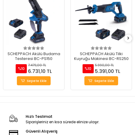
SCHEPPACH Akülü Budama
SCHEPPACH Akülü Tilki
Testeresi BC-PS150
Kuyruğu Makinesi BC-RS250
7.479,00 TL
5.990,00 TL
%10
%10
6.731,10 TL
5.391,00 TL
Sepete Ekle
Sepete Ekle
Hızlı Teslimat
Siparişleriniz en kısa sürede elinize ulaşır.
Güvenli Alışveriş