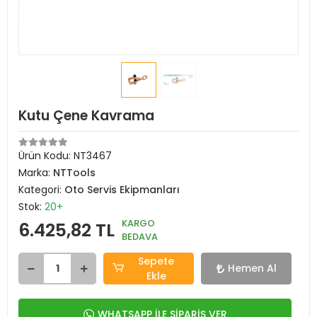
Kutu Çene Kavrama
Ürün Kodu:
NT3467
Marka:
NTTools
Kategori:
Oto Servis Ekipmanları
Stok:
20+
KARGO
6.425,82 TL
BEDAVA
Sepete
Hemen Al
Ekle
WHATSAPP İLE SİPARİŞ VER