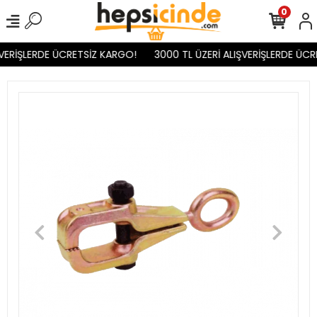
0
VERİŞLERDE ÜCRETSİZ KARGO!
3000 TL ÜZERİ ALIŞVERİŞLERDE ÜCR