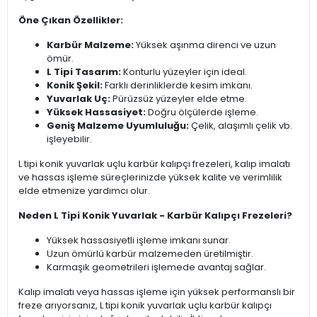
Öne Çıkan Özellikler:
Karbür Malzeme:
Yüksek aşınma direnci ve uzun
ömür.
L Tipi Tasarım:
Konturlu yüzeyler için ideal.
Konik Şekil:
Farklı derinliklerde kesim imkanı.
Yuvarlak Uç:
Pürüzsüz yüzeyler elde etme.
Yüksek Hassasiyet:
Doğru ölçülerde işleme.
Geniş Malzeme Uyumluluğu:
Çelik, alaşımlı çelik vb.
işleyebilir.
L tipi konik yuvarlak uçlu karbür kalıpçı frezeleri, kalıp imalatı
ve hassas işleme süreçlerinizde yüksek kalite ve verimlilik
elde etmenize yardımcı olur.
Neden L Tipi Konik Yuvarlak - Karbür Kalıpçı Frezeleri?
Yüksek hassasiyetli işleme imkanı sunar.
Uzun ömürlü karbür malzemeden üretilmiştir.
Karmaşık geometrileri işlemede avantaj sağlar.
Kalıp imalatı veya hassas işleme için yüksek performanslı bir
freze arıyorsanız, L tipi konik yuvarlak uçlu karbür kalıpçı