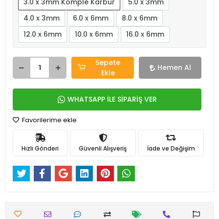
3.0 x 3mm Komple Karbür
5.0 x 3mm
4.0 x 3mm
6.0 x 6mm
8.0 x 6mm
12.0 x 6mm
10.0 x 6mm
16.0 x 6mm
Sepete
Hemen Al
Ekle
WHATSAPP İLE SİPARİŞ VER
Favorilerime ekle
Hızlı Gönderi
Güvenli Alışveriş
İade ve Değişim