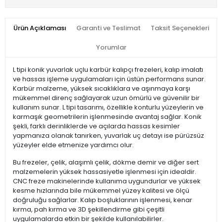
Ürün Açıklaması
Garanti ve Teslimat
Taksit Seçenekleri
Yorumlar
L tipi konik yuvarlak uçlu karbür kalıpçı frezeleri, kalıp imalatı
ve hassas işleme uygulamaları için üstün performans sunar.
Karbür malzeme, yüksek sıcaklıklara ve aşınmaya karşı
mükemmel direnç sağlayarak uzun ömürlü ve güvenilir bir
kullanım sunar. L tipi tasarımı, özellikle konturlu yüzeylerin ve
karmaşık geometrilerin işlenmesinde avantaj sağlar. Konik
şekli, farklı derinliklerde ve açılarda hassas kesimler
yapmanıza olanak tanırken, yuvarlak uç detayı ise pürüzsüz
yüzeyler elde etmenize yardımcı olur.
Bu frezeler, çelik, alaşımlı çelik, dökme demir ve diğer sert
malzemelerin yüksek hassasiyetle işlenmesi için idealdir.
CNC freze makinelerinde kullanıma uygundurlar ve yüksek
kesme hızlarında bile mükemmel yüzey kalitesi ve ölçü
doğruluğu sağlarlar. Kalıp boşluklarının işlenmesi, kenar
kırma, pah kırma ve 3D şekillendirme gibi çeşitli
uygulamalarda etkin bir şekilde kullanılabilirler.