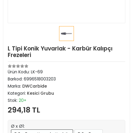
L Tipi Konik Yuvarlak - Karbür Kalıpçı
Frezeleri
Ürün Kodu:
LK-69
Barkod:
6996518003203
Marka:
DWCarbide
Kategori:
Kesici Grubu
Stok:
20+
294,18 TL
Ø x Ø1: