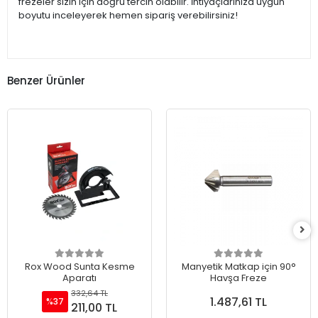
frezeler sizin için doğru tercih olabilir. İhtiyaçlarınıza uygun
boyutu inceleyerek hemen sipariş verebilirsiniz!
Benzer Ürünler
Rox Wood Sunta Kesme
Manyetik Matkap için 90°
Aparatı
Havşa Freze
332,64 TL
1.487,61 TL
%37
211,00 TL