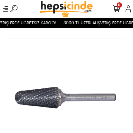
0
VERİŞLERDE ÜCRETSİZ KARGO!
3000 TL ÜZERİ ALIŞVERİŞLERDE ÜCRE