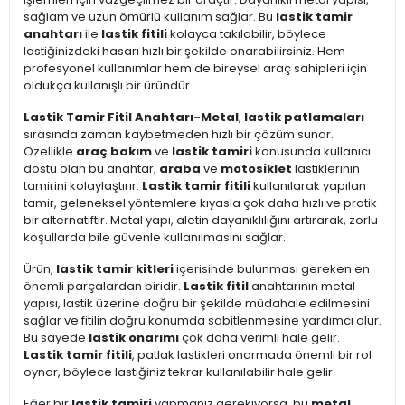
sağlam ve uzun ömürlü kullanım sağlar. Bu
lastik tamir
anahtarı
ile
lastik fitili
kolayca takılabilir, böylece
lastiğinizdeki hasarı hızlı bir şekilde onarabilirsiniz. Hem
profesyonel kullanımlar hem de bireysel araç sahipleri için
oldukça kullanışlı bir üründür.
Lastik Tamir Fitil Anahtarı-Metal
,
lastik patlamaları
sırasında zaman kaybetmeden hızlı bir çözüm sunar.
Özellikle
araç bakım
ve
lastik tamiri
konusunda kullanıcı
dostu olan bu anahtar,
araba
ve
motosiklet
lastiklerinin
tamirini kolaylaştırır.
Lastik tamir fitili
kullanılarak yapılan
tamir, geleneksel yöntemlere kıyasla çok daha hızlı ve pratik
bir alternatiftir. Metal yapı, aletin dayanıklılığını artırarak, zorlu
koşullarda bile güvenle kullanılmasını sağlar.
Ürün,
lastik tamir kitleri
içerisinde bulunması gereken en
önemli parçalardan biridir.
Lastik fitil
anahtarının metal
yapısı, lastik üzerine doğru bir şekilde müdahale edilmesini
sağlar ve fitilin doğru konumda sabitlenmesine yardımcı olur.
Bu sayede
lastik onarımı
çok daha verimli hale gelir.
Lastik tamir fitili
, patlak lastikleri onarmada önemli bir rol
oynar, böylece lastiğiniz tekrar kullanılabilir hale gelir.
Eğer bir
lastik tamiri
yapmanız gerekiyorsa, bu
metal