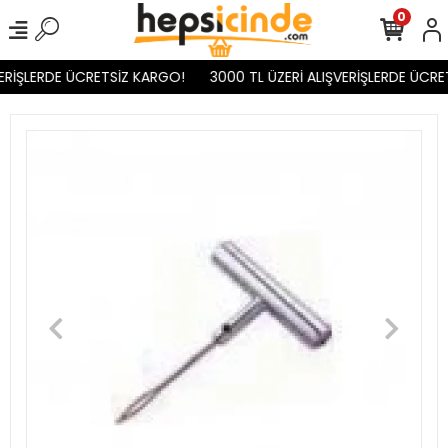
0
ERİŞLERDE ÜCRETSİZ KARGO!
3000 TL ÜZERİ ALIŞVERİŞLERDE ÜCRET