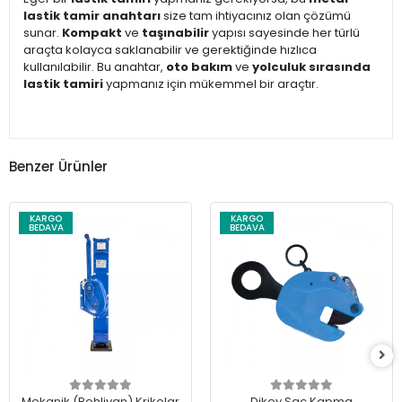
lastik tamir anahtarı
size tam ihtiyacınız olan çözümü
sunar.
Kompakt
ve
taşınabilir
yapısı sayesinde her türlü
araçta kolayca saklanabilir ve gerektiğinde hızlıca
kullanılabilir. Bu anahtar,
oto bakım
ve
yolculuk sırasında
lastik tamiri
yapmanız için mükemmel bir araçtır.
Benzer Ürünler
KARGO
KARGO
BEDAVA
BEDAVA
Mekanik (Pehlivan) Krikolar
Dikey Sac Kapma