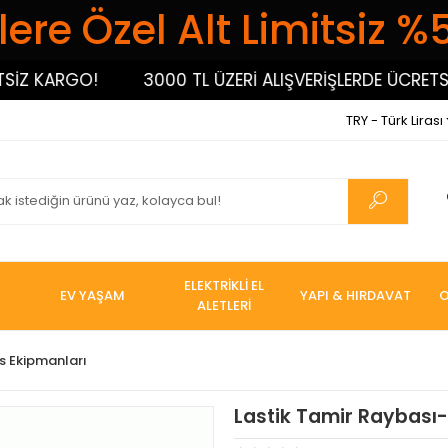
ere Özel Alt Limitsiz %
 KARGO!
3000 TL ÜZERİ ALIŞVERİŞLERDE ÜCRETSİZ K
TRY - Türk Lirası
ELEKTRİKLİ EL
EV YAŞAM
YAPI & HIRDAVAT
O
ALETLERİ
s Ekipmanları
Lastik Tamir Raybası-