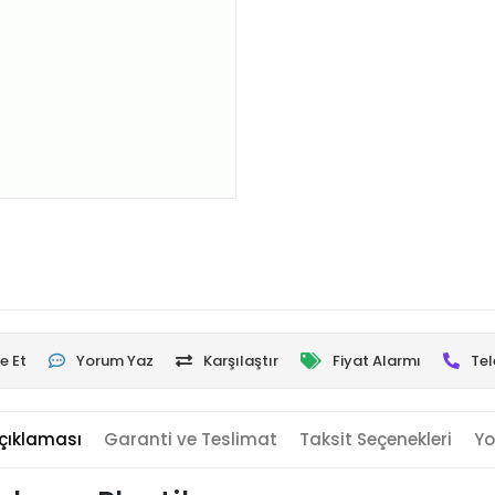
e Et
Yorum Yaz
Karşılaştır
Fiyat Alarmı
Tel
çıklaması
Garanti ve Teslimat
Taksit Seçenekleri
Yo