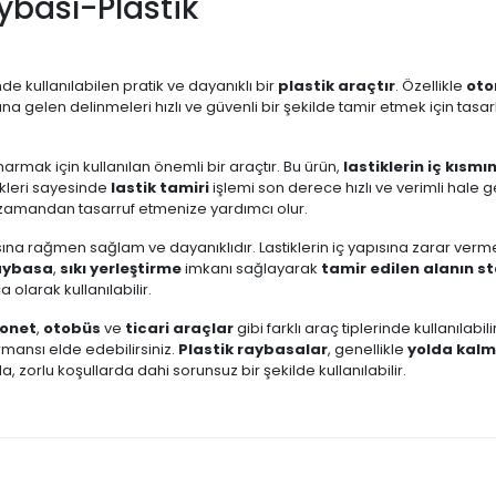
ybası-Plastik
inde kullanılabilen pratik ve dayanıklı bir
plastik araçtır
. Özellikle
oto
na gelen delinmeleri hızlı ve güvenli bir şekilde tamir etmek için tasar
onarmak için kullanılan önemli bir araçtır. Bu ürün,
lastiklerin iç kısmı
ikleri sayesinde
lastik tamiri
işlemi son derece hızlı ve verimli hale ge
zamandan tasarruf etmenize yardımcı olur.
na rağmen sağlam ve dayanıklıdır. Lastiklerin iç yapısına zarar verm
raybasa
,
sıkı yerleştirme
imkanı sağlayarak
tamir edilen alanın s
olarak kullanılabilir.
onet
,
otobüs
ve
ticari araçlar
gibi farklı araç tiplerinde kullanılabil
ansı elde edebilirsiniz.
Plastik raybasalar
, genellikle
yolda kal
a, zorlu koşullarda dahi sorunsuz bir şekilde kullanılabilir.