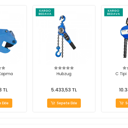
KARGO
KARGO
BEDAVA
BEDAVA
 Kapma
Hubzug
C Tipi
3 TL
5.433,53 TL
10.
 Ekle
Sepete Ekle
S