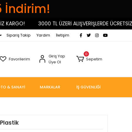
5 İndirim!
ARGO!
3000 TL ÜZERİ ALIŞVERİŞLERDE ÜCRETSİZ KA
Sipariş Takip
Yardım
İletişim
0
Giriş Yap
Favorilerim
Sepetim
Üye Ol
TO & SANAYİ
MARKALAR
İŞ GÜVENLİĞİ
Plastik