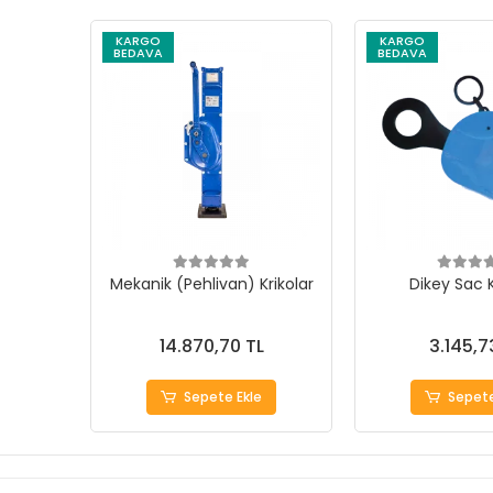
KARGO
KARGO
BEDAVA
BEDAVA
Mekanik (Pehlivan) Krikolar
Dikey Sac
14.870,70 TL
3.145,7
Sepete Ekle
Sepete