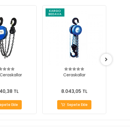
KARGO
KARG
BEDAVA
BEDAV
 Ceraskallar
Ceraskallar
340,38 TL
8.043,05 TL
epete Ekle
Sepete Ekle