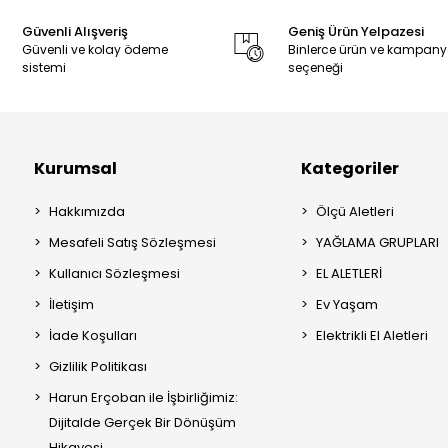
Güvenli Alışveriş
Geniş Ürün Yelpazesi
Güvenli ve kolay ödeme
Binlerce ürün ve kampan
sistemi
seçeneği
Kurumsal
Kategoriler
Hakkımızda
Ölçü Aletleri
Mesafeli Satış Sözleşmesi
YAĞLAMA GRUPLARI
Kullanıcı Sözleşmesi
EL ALETLERİ
İletişim
Ev Yaşam
İade Koşulları
Elektrikli El Aletleri
Gizlilik Politikası
Harun Erçoban ile İşbirliğimiz:
Dijitalde Gerçek Bir Dönüşüm
Hikayesi