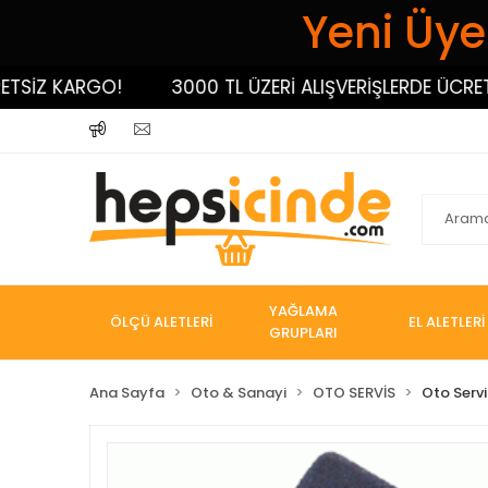
Yeni Üyel
Z KARGO!
3000 TL ÜZERİ ALIŞVERİŞLERDE ÜCRETSİZ
YAĞLAMA
ÖLÇÜ ALETLERİ
EL ALETLERİ
GRUPLARI
Ana Sayfa
Oto & Sanayi
OTO SERVİS
Oto Servi