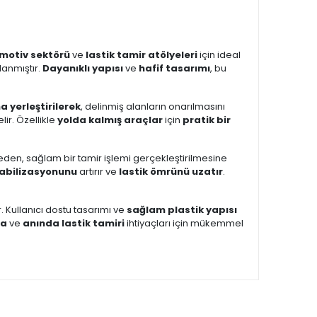
motiv sektörü
ve
lastik tamir atölyeleri
için ideal
lanmıştır.
Dayanıklı yapısı
ve
hafif tasarımı
, bu
na yerleştirilerek
, delinmiş alanların onarılmasını
lir. Özellikle
yolda kalmış araçlar
için
pratik bir
eden, sağlam bir tamir işlemi gerçekleştirilmesine
tabilizasyonunu
artırır ve
lastik ömrünü uzatır
.
ir. Kullanıcı dostu tasarımı ve
sağlam plastik yapısı
ma
ve
anında lastik tamiri
ihtiyaçları için mükemmel