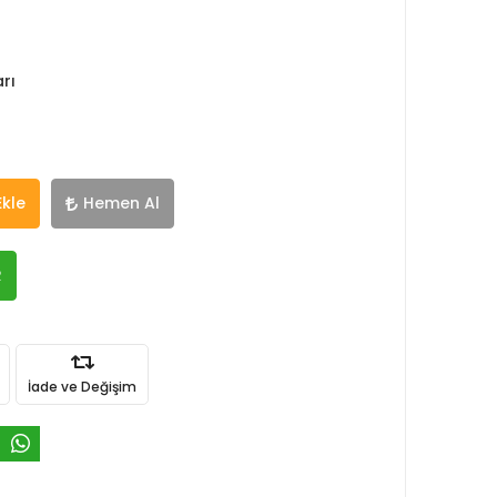
rı
Ekle
Hemen Al
R
İade ve Değişim