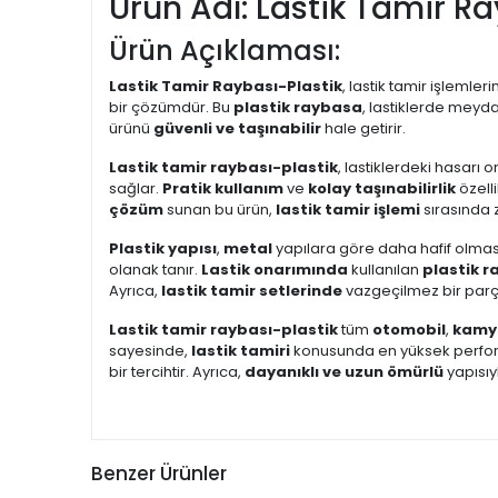
Ürün Adı: Lastik Tamir Ra
Ürün Açıklaması:
Lastik Tamir Raybası-Plastik
, lastik tamir işlemler
bir çözümdür. Bu
plastik raybasa
, lastiklerde meyda
ürünü
güvenli ve taşınabilir
hale getirir.
Lastik tamir raybası-plastik
, lastiklerdeki hasarı 
sağlar.
Pratik kullanım
ve
kolay taşınabilirlik
özell
çözüm
sunan bu ürün,
lastik tamir işlemi
sırasında 
Plastik yapısı
,
metal
yapılara göre daha hafif olması
olanak tanır.
Lastik onarımında
kullanılan
plastik 
Ayrıca,
lastik tamir setlerinde
vazgeçilmez bir parça 
Lastik tamir raybası-plastik
tüm
otomobil
,
kamy
sayesinde,
lastik tamiri
konusunda en yüksek perform
bir tercihtir. Ayrıca,
dayanıklı ve uzun ömürlü
yapısıyl
Benzer Ürünler