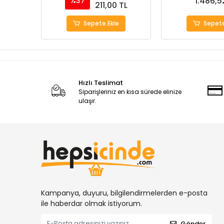
1.486,5
%37
211,00 TL
Sepete Ekle
Sepete
Hızlı Teslimat
Siparişleriniz en kısa sürede elinize
ulaşır.
Kampanya, duyuru, bilgilendirmelerden e-posta
ile haberdar olmak istiyorum.
Gönder