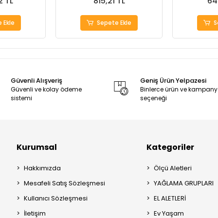
2 TL
815,21 TL
64
 Ekle
Sepete Ekle
S
Güvenli Alışveriş
Geniş Ürün Yelpazesi
Güvenli ve kolay ödeme
Binlerce ürün ve kampan
sistemi
seçeneği
Kurumsal
Kategoriler
Hakkımızda
Ölçü Aletleri
Mesafeli Satış Sözleşmesi
YAĞLAMA GRUPLARI
Kullanıcı Sözleşmesi
EL ALETLERİ
İletişim
Ev Yaşam