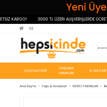
Yeni Üyel
İZ KARGO!
3000 TL ÜZERİ ALIŞVERİŞLERDE ÜCRETSİ
YAĞLAMA
ÖLÇÜ ALETLERİ
EL ALETLERİ
GRUPLARI
Ana Sayfa
Yapı & Hırdavat
KESİCİ TAKIMLAR
K