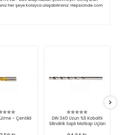
ğınız her şeye kolayca ulaşabilirsiniz. Hepsicinde.com
ütme - Çentikli
DIN 340 Uzun %5 Kobaltlı
CONE F 
Silindirik Saplı Matkap Uçları
Karb