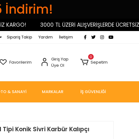
5 İndirim!
KARGO!
3000 TL ÜZERİ ALIŞVERİŞLERDE ÜCRETSİZ KA
Sipariş Takip
Yardım
İletişim
0
Giriş Yap
Favorilerim
Sepetim
Üye Ol
TO & SANAYİ
MARKALAR
İŞ GÜVENLİĞİ
Tipi Konik Sivri Karbür Kalıpçı