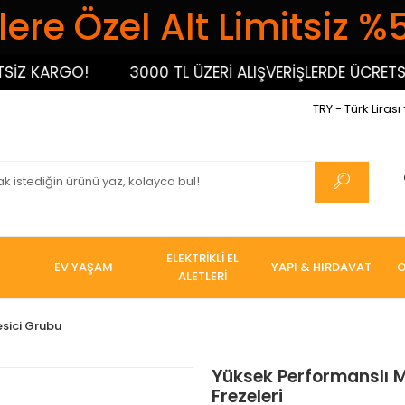
ere Özel Alt Limitsiz %
Z KARGO!
3000 TL ÜZERİ ALIŞVERİŞLERDE ÜCRETSİZ 
TRY - Türk Lirası
ELEKTRİKLİ EL
EV YAŞAM
YAPI & HIRDAVAT
O
ALETLERİ
esici Grubu
Yüksek Performanslı M 
Frezeleri