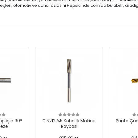
reçleri, otomotiv ve daha fazlasını Hepsicinde.com'da bulabilir, aradı
p için 90°
DIN212 %5 Kobaltlı Makine
Punta Çür
reze
Raybası