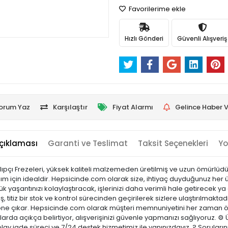
Favorilerime ekle
Hızlı Gönderi
Güvenli Alışveriş
orum Yaz
Karşılaştır
Fiyat Alarmı
Gelince Haber V
çıklaması
Garanti ve Teslimat
Taksit Seçenekleri
Yo
lıpçı Frezeleri, yüksek kaliteli malzemeden üretilmiş ve uzun ömürlüdü
için idealdir. Hepsicinde.com olarak size, ihtiyaç duyduğunuz her ürünü
yaşantınızı kolaylaştıracak, işlerinizi daha verimli hale getirecek ya
, titiz bir stok ve kontrol sürecinden geçirilerek sizlere ulaştırılmaktad
ı ile öne çıkar. Hepsicinde.com olarak müşteri memnuniyetini her zaman
arda açıkça belirtiyor, alışverişinizi güvenle yapmanızı sağlıyoruz. ⚙️ 
olay iade süreci ve 7/24 destek hizmetimiz ile yanınızdayız. ? Sorular