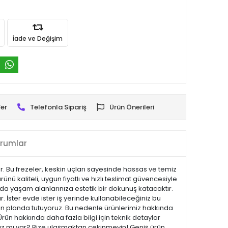
İade ve Değişim
er
Telefonla Sipariş
Ürün Önerileri
rumlar
r. Bu frezeler, keskin uçları sayesinde hassas ve temiz
 kaliteli, uygun fiyatlı ve hızlı teslimat güvencesiyle
 da yaşam alanlarınıza estetik bir dokunuş katacaktır.
ır. İster evde ister iş yerinde kullanabileceğiniz bu
 ön planda tutuyoruz. Bu nedenle ürünlerimiz hakkında
Ürün hakkında daha fazla bilgi için teknik detaylar
ınız mı var? Bize ulaşmaktan çekinmeyin! Geniş ürün