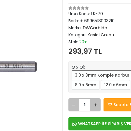
Ürün Kodu:
LK-70
Barkod:
6996518003210
Marka:
DWCarbide
Kategori:
Kesici Grubu
Stok:
20+
293,97 TL
Ø x Ø1:
3.0 x 3mm Komple Karbür
8.0 x 6mm
12.0 x 6mm
Sepete 
WHATSAPP İLE SİPARİŞ VE