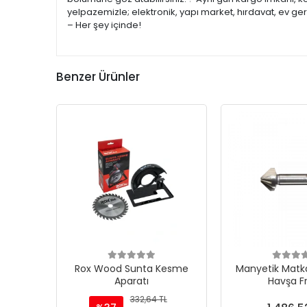
yelpazemizle; elektronik, yapı market, hırdavat, ev ge
– Her şey içinde!
Benzer Ürünler
Rox Wood Sunta Kesme
Manyetik Matka
Aparatı
Havşa F
332,64 TL