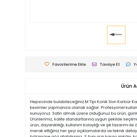
Favorilerime Ekle
Tavsiye Et
Y
Ürün A
Hepsicinde bulabileceğiniz M Tipi Konik Sivri Karbür Ka
kesimler yapmanıza olanak sağlar. Profesyonel kullanım 
sunuyoruz. Satın almak üzere olduğunuz bu ürün, günlük 
Ürünlerimiz, kalite standartlarına uygun şekilde seçilmiş
ürün, dayanıklılığı, kullanım kolaylığı ve şık tasarım
merak ettiğiniz her şeyi açıklamalarda ve teknik detayl
bölümüne göz atabilirsiniz. ? Aynı gün kargo imkânı, k