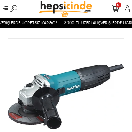
0
VERİŞLERDE ÜCRETSİZ KARGO!
3000 TL ÜZERİ ALIŞVERİŞLERDE ÜCR