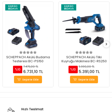
KARGO
KARGO
BEDAVA
BEDAVA
SCHEPPACH Akülü Budama
SCHEPPACH Akülü Tilki
Testeresi BC-PS150
Kuyruğu Makinesi BC-RS250
7.479,00 TL
5.990,00 TL
%10
%10
6.731,10 TL
5.391,00 TL
Sepete Ekle
Sepete Ekle
Hızlı Teslimat