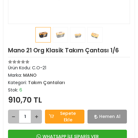
Mano 21 Org Klasik Takım Çantası 1/6
Ürün Kodu:
C.O-21
Marka:
MANO
Kategori:
Takım Çantaları
Stok:
6
910,70 TL
Sepete
Hemen Al
Ekle
WHATSAPP İLE SİPARİŞ VER