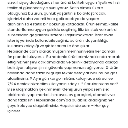
size, ihtiyaç duyduğunuz her ürünü kaliteli, uygun fiyatlı ve hızlı
teslimat güvencesiyle sunuyoruz. Satın almak üzere
olduğunuz bu ürün, günlük yaşantınızı kolaylaştıracak,
işlerinizi daha verimli hale getirecek ya da yaşam
alanlarınıza estetik bir dokunuş katacaktır. Ürünlerimiz, kalite
standartlarına uygun şekilde seçilmiş, titiz bir stok ve kontrol
sürecinden geçirilerek sizlere ulaştırılmaktadır. İster evde
ister iş yerinde kullanabileceğiniz bu ürün, dayanıklılığı,
kullanım kolaylığı ve şık tasarımı ile öne çıkar.
Hepsicinde.com olarak müşteri memnuniyetini her zaman
ön planda tutuyoruz. Bu nedenle ürünlerimiz hakkında merak
ettiğiniz her şeyi açıklamalarda ve teknik detaylarda açıkça
belirtiyor, alışverişinizi güvenle yapmanızı sağlıyoruz. ⚙️ Ürün
hakkında daha fazla bilgi için teknik detaylar bölümüne göz
atabilirsiniz. ? Aynı gün kargo imkânı, kolay iade süreci ve
7/24 destek hizmetimiz ile yanınızdayız. ? Sorularınız mı var?
Bize ulaşmaktan çekinmeyin! Geniş ürün yelpazemizle;
elektronik, yapı market, hırdavat, ev gereçleri, otomotiv ve
daha fazlasını Hepsicinde.com'da bulabilir, aradığınız her
şeye kolayca ulaşabilirsiniz. Hepsicinde.com – Her şey
içinde!