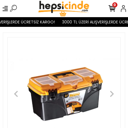
0
VERİŞLERDE ÜCRETSİZ KARGO!
3000 TL ÜZERİ ALIŞVERİŞLERDE ÜCR