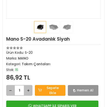
Mano S-20 Avadanlık Siyah
Ürün Kodu:
S-20
Marka:
MANO
Kategori:
Takım Çantaları
Stok:
16
86,92 TL
Sepete
Hemen Al
Ekle
WHATSAPP İLE SİPARİŞ VER