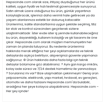
Hepsicinde.com olarak size, ihtiyaç duyduğunuz her ürünü
kaliteli, uygun fiyatlı ve hızlı teslimat güvencesiyle sunuyoruz.
Satın almak üzere olduğunuz bu ürün, günlük yaşantınızı
kolaylaştıracak, işlerinizi daha verimli hale getirecek ya da
yaşam alanlarınıza estetik bir dokunuş katacaktır.
Ürünlerimiz, kalite standartlarına uygun şekilde seçilmiş, titiz
bir stok ve kontrol sürecinden geçirilerek sizlere
ulaştırılmaktadır. İster evde ister iş yerinde kullanabileceğiniz
bu ürün, dayanıklılığı, kullanım kolaylığı ve şık tasarımı ile öne
çıkar. Hepsicinde.com olarak müşteri memnuniyetini her
zaman ön planda tutuyoruz. Bu nedenle ürünlerimiz
hakkında merak ettiğiniz her şeyi açıklamalarda ve teknik
detaylarda açıkça belirtiyor, alışverişinizi güvenle yapmanızı
sağlıyoruz. ⚙️ Ürün hakkında daha fazla bilgi için teknik
detaylar bölümüne göz atabilirsiniz. ? Aynı gün kargo imkânı,
kolay iade süreci ve 7/24 destek hizmetimiz ile yanınızdayız.
? Sorularınız mı var? Bize ulaşmaktan çekinmeyin! Geniş ürün
yelpazemizle; elektronik, yapı market, hırdavat, ev gereçleri,
otomotiv ve daha fazlasını Hepsicinde.com'da bulabilir,
aradığınız her şeye kolayca ulaşabilirsiniz. Hepsicinde.com –
Her şey içinde!