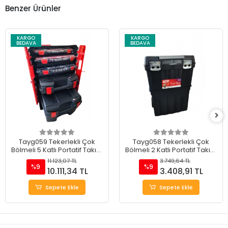
Benzer Ürünler
KARGO
KARGO
BEDAVA
BEDAVA
Tayg059 Tekerlekli Çok
Tayg058 Tekerlekli Çok
Bölmeli 5 Katlı Portatif Takım
Bölmeli 2 Katlı Portatif Takım
Çantası 20"
Çantası 18.5"
11.123,07 TL
3.749,64 TL
%9
%9
10.111,34 TL
3.408,91 TL
Sepete Ekle
Sepete Ekle