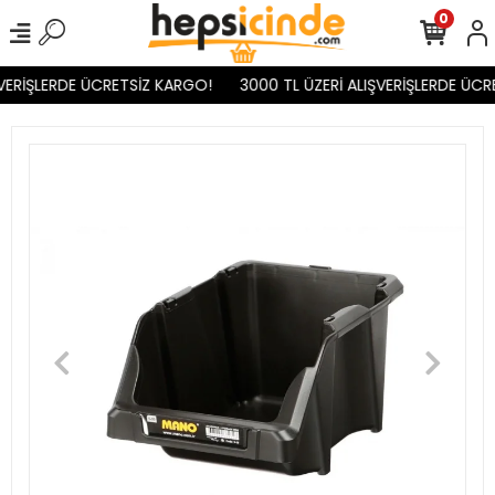
0
VERİŞLERDE ÜCRETSİZ KARGO!
3000 TL ÜZERİ ALIŞVERİŞLERDE ÜCR