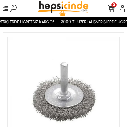
0
VERİŞLERDE ÜCRETSİZ KARGO!
3000 TL ÜZERİ ALIŞVERİŞLERDE ÜCRE