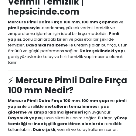
Verimli Temizlik |
hepsicinde.com
Mercure Pimli Daire Fırça 100 mm
,
100 mm çapında
ve
pimli yapısıyla
tasarlanmış, yüksek verimli temizlik ve
zımparalama işlemleri için ideal bir fırça modelidir.
Pimli
yapısı
, zorlu alanlardaki kirleri ve pası etkili bir şekilde
temizler.
Dayanıklı malzeme
ile üretilmiş olan bu fırça, uzun
ömürlü ve güçlü performans sağlar.
Daire şeklindeki yapı
,
geniş yüzeylerde kolay ve hızlı temizlik yapılmasına olanak
tanır.
⚡
Mercure Pimli Daire Fırça
100 mm Nedir?
Mercure Pimli Daire Fırça 100 mm
,
100 mm çapı
ve
pimli
yapısı
ile özellikle
metallerin temizlenmesi
,
pas
giderme
ve
zımparalama işlemleri
için uygundur.
Dayanıklı yapısı
, uzun süreli kullanım sağlar. Bu fırça,
yüzey
temizliği
ve
ince işçilik gerektiren alanlarda
rahatlıkla
kullanılabilir.
Daire şekli
, verimli ve kolay kullanım sunar.