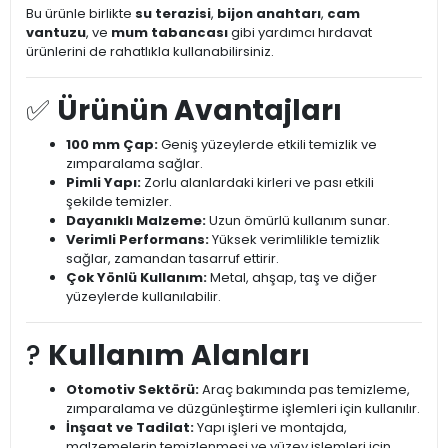
Bu ürünle birlikte
su terazisi
,
bijon anahtarı
,
cam
vantuzu
, ve
mum tabancası
gibi yardımcı hırdavat
ürünlerini de rahatlıkla kullanabilirsiniz.
✅
Ürünün Avantajları
100 mm Çap:
Geniş yüzeylerde etkili temizlik ve
zımparalama sağlar.
Pimli Yapı:
Zorlu alanlardaki kirleri ve pası etkili
şekilde temizler.
Dayanıklı Malzeme:
Uzun ömürlü kullanım sunar.
Verimli Performans:
Yüksek verimlilikle temizlik
sağlar, zamandan tasarruf ettirir.
Çok Yönlü Kullanım:
Metal, ahşap, taş ve diğer
yüzeylerde kullanılabilir.
?️
Kullanım Alanları
Otomotiv Sektörü:
Araç bakımında pas temizleme,
zımparalama ve düzgünleştirme işlemleri için kullanılır.
İnşaat ve Tadilat:
Yapı işleri ve montajda,
malzemelerin temizlenmesi ve yüzey işlemleri için