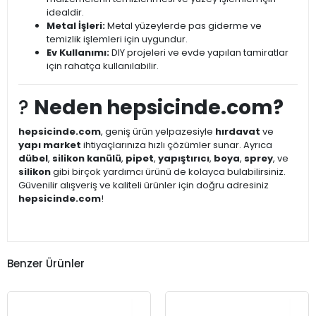
idealdir.
Metal İşleri:
Metal yüzeylerde pas giderme ve
temizlik işlemleri için uygundur.
Ev Kullanımı:
DIY projeleri ve evde yapılan tamiratlar
için rahatça kullanılabilir.
?
Neden hepsicinde.com?
hepsicinde.com
, geniş ürün yelpazesiyle
hırdavat
ve
yapı market
ihtiyaçlarınıza hızlı çözümler sunar. Ayrıca
dübel
,
silikon kanülü
,
pipet
,
yapıştırıcı
,
boya
,
sprey
, ve
silikon
gibi birçok yardımcı ürünü de kolayca bulabilirsiniz.
Güvenilir alışveriş ve kaliteli ürünler için doğru adresiniz
hepsicinde.com
!
Benzer Ürünler