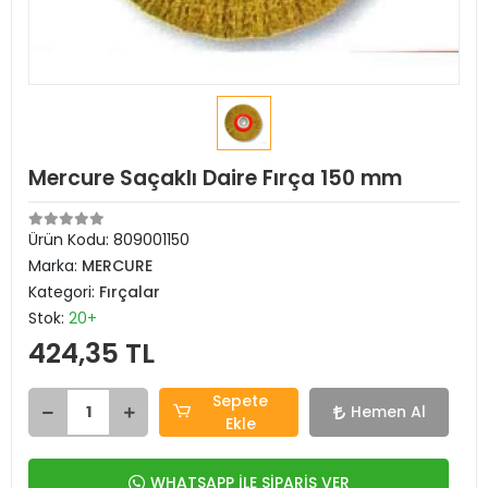
Mercure Saçaklı Daire Fırça 150 mm
Ürün Kodu:
809001150
Marka:
MERCURE
Kategori:
Fırçalar
Stok:
20+
424,35 TL
Sepete
Hemen Al
Ekle
WHATSAPP İLE SİPARİŞ VER