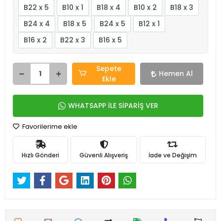
B22 x 5
B10 x 1
B18 x 4
B10 x 2
B18 x 3
B24 x 4
B18 x 5
B24 x 5
B12 x 1
B16 x 2
B22 x 3
B16 x 5
Sepete
Hemen Al
Ekle
WHATSAPP İLE SİPARİŞ VER
Favorilerime ekle
Hızlı Gönderi
Güvenli Alışveriş
İade ve Değişim