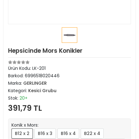
Hepsicinde Mors Konikler
Ürün Kodu:
LK-201
Barkod:
6996518020446
Marka:
GERLINGER
Kategori:
Kesici Grubu
Stok:
20+
391,79 TL
Konik x Mors:
B12 x 2
B16 x 3
B16 x 4
B22 x 4