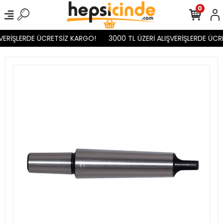
0
VERİŞLERDE ÜCRETSİZ KARGO!
3000 TL ÜZERİ ALIŞVERİŞLERDE ÜCR