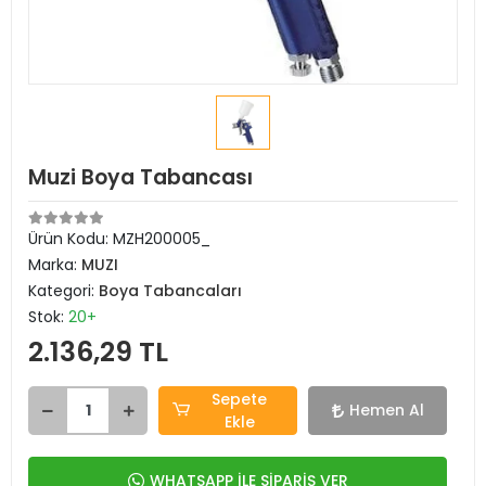
Muzi Boya Tabancası
Ürün Kodu:
MZH200005_
Marka:
MUZI
Kategori:
Boya Tabancaları
Stok:
20+
2.136,29 TL
Sepete
Hemen Al
Ekle
WHATSAPP İLE SİPARİŞ VER