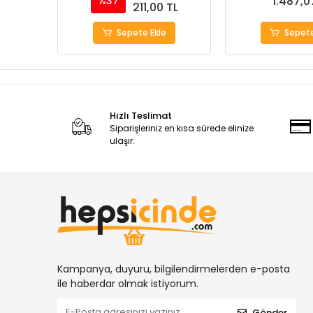
1.487,0
%37
211,00 TL
Sepete Ekle
Sepete
Hızlı Teslimat
Siparişleriniz en kısa sürede elinize
ulaşır.
Kampanya, duyuru, bilgilendirmelerden e-posta
ile haberdar olmak istiyorum.
Gönder