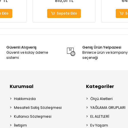
7 TL
815,51 TL
64
 Ekle
Sepete Ekle
S
Güvenli Alışveriş
Geniş Ürün Yelpazesi
Güvenli ve kolay ödeme
Binlerce ürün ve kampan
sistemi
seçeneği
Kurumsal
Kategoriler
Hakkımızda
Ölçü Aletleri
Mesafeli Satış Sözleşmesi
YAĞLAMA GRUPLARI
Kullanıcı Sözleşmesi
EL ALETLERİ
İletişim
Ev Yaşam