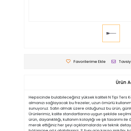
Favorilerime Ekle
Tavsiy
Ürün A
Hepsicinde bulabileceğiniz yüksek kaliteli N Tipi Ters Kon
almanızı sağlayacak bu frezeler, uzun ömürlü kullanım s
sunuyoruz. Satın almak üzere olduğunuz bu ürün, günlük 
Ürünlerimiz, kalite standartlarına uygun şekilde seçilmiş
ürün, dayanıklılığı, kullanım kolaylığı ve şık tasarım
merak ettiğiniz her şeyi açıklamalarda ve teknik detayl
bölümüne göz atabilirsiniz. ? Aynı gün kargo imkânı, k