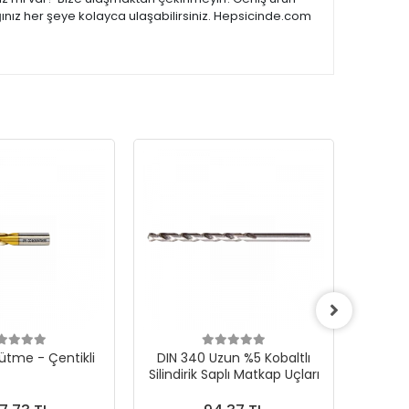
ğınız her şeye kolayca ulaşabilirsiniz. Hepsicinde.com
ütme - Çentikli
DIN 340 Uzun %5 Kobaltlı
CONE F 
Silindirik Saplı Matkap Uçları
Karb