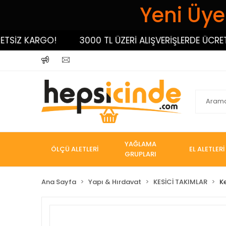
Yeni Üyel
İZ KARGO!
3000 TL ÜZERİ ALIŞVERİŞLERDE ÜCRETSİ
YAĞLAMA
ÖLÇÜ ALETLERİ
EL ALETLERİ
GRUPLARI
Ana Sayfa
Yapı & Hırdavat
KESİCİ TAKIMLAR
K