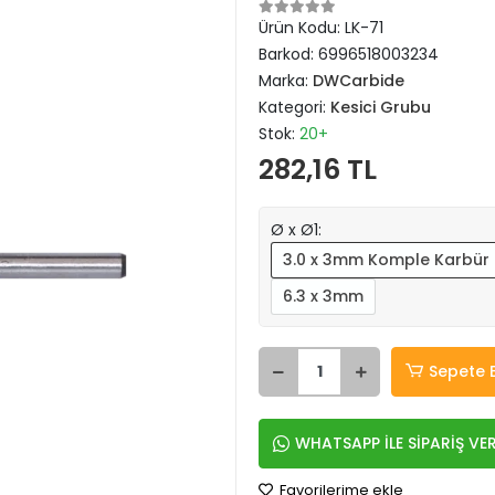
Ürün Kodu:
LK-71
Barkod:
6996518003234
Marka:
DWCarbide
Kategori:
Kesici Grubu
Stok:
20+
282,16 TL
Ø x Ø1:
3.0 x 3mm Komple Karbür
6.3 x 3mm
Sepete 
WHATSAPP İLE SİPARİŞ VE
Favorilerime ekle