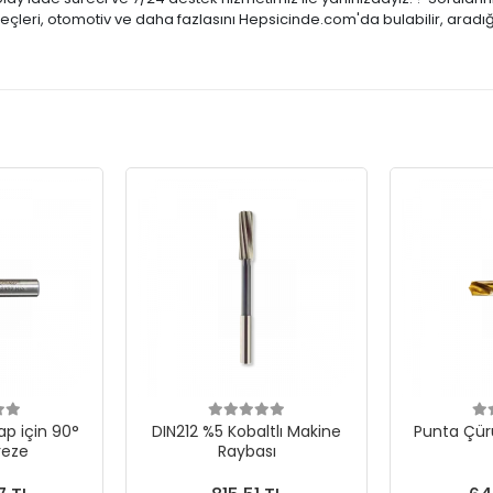
reçleri, otomotiv ve daha fazlasını Hepsicinde.com'da bulabilir, aradı
p için 90°
DIN212 %5 Kobaltlı Makine
Punta Çür
reze
Raybası