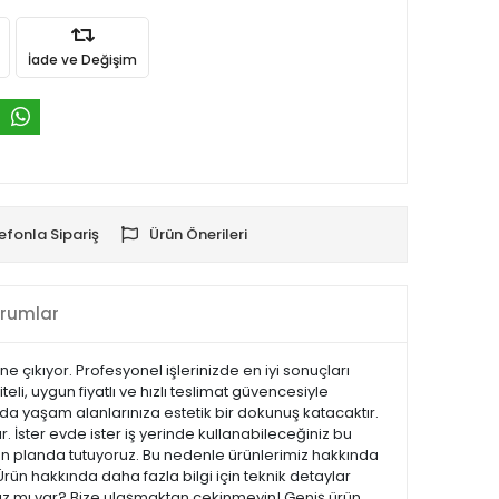
İade ve Değişim
efonla Sipariş
Ürün Önerileri
rumlar
öne çıkıyor. Profesyonel işlerinizde en iyi sonuçları
i, uygun fiyatlı ve hızlı teslimat güvencesiyle
 da yaşam alanlarınıza estetik bir dokunuş katacaktır.
ır. İster evde ister iş yerinde kullanabileceğiniz bu
 ön planda tutuyoruz. Bu nedenle ürünlerimiz hakkında
Ürün hakkında daha fazla bilgi için teknik detaylar
ınız mı var? Bize ulaşmaktan çekinmeyin! Geniş ürün