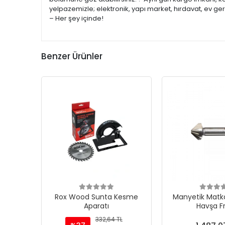
yelpazemizle; elektronik, yapı market, hırdavat, ev ge
– Her şey içinde!
Benzer Ürünler
Rox Wood Sunta Kesme
Manyetik Matka
Aparatı
Havşa F
332,64 TL