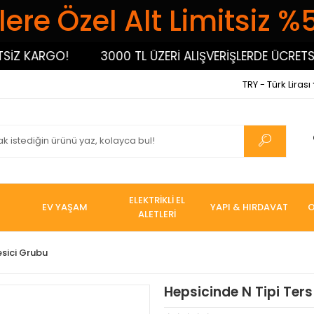
ere Özel Alt Limitsiz %
Z KARGO!
3000 TL ÜZERİ ALIŞVERİŞLERDE ÜCRETSİZ 
TRY - Türk Lirası
ELEKTRİKLİ EL
EV YAŞAM
YAPI & HIRDAVAT
O
ALETLERİ
esici Grubu
Hepsicinde N Tipi Ters 