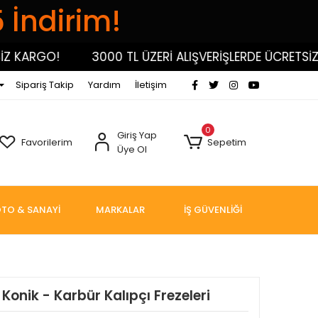
5 İndirim!
KARGO!
3000 TL ÜZERİ ALIŞVERİŞLERDE ÜCRETSİZ KA
Sipariş Takip
Yardım
İletişim
0
Giriş Yap
Favorilerim
Sepetim
Üye Ol
TO & SANAYİ
MARKALAR
İŞ GÜVENLİĞİ
Konik - Karbür Kalıpçı Frezeleri