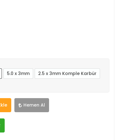
5.0 x 3mm
2.5 x 3mm Komple Karbür
Ekle
Hemen Al
R