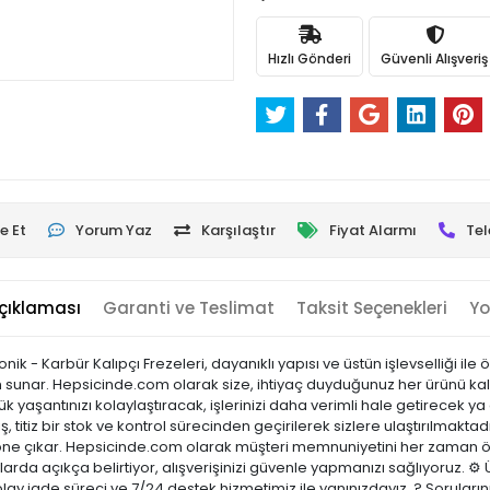
Hızlı Gönderi
Güvenli Alışveriş
e Et
Yorum Yaz
Karşılaştır
Fiyat Alarmı
Tel
çıklaması
Garanti ve Teslimat
Taksit Seçenekleri
Yo
ik - Karbür Kalıpçı Frezeleri, dayanıklı yapısı ve üstün işlevselliği ile 
unar. Hepsicinde.com olarak size, ihtiyaç duyduğunuz her ürünü kalitel
yaşantınızı kolaylaştıracak, işlerinizi daha verimli hale getirecek ya
, titiz bir stok ve kontrol sürecinden geçirilerek sizlere ulaştırılmaktad
ı ile öne çıkar. Hepsicinde.com olarak müşteri memnuniyetini her zaman
arda açıkça belirtiyor, alışverişinizi güvenle yapmanızı sağlıyoruz. ⚙️ 
olay iade süreci ve 7/24 destek hizmetimiz ile yanınızdayız. ? Sorular