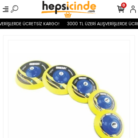
0
VERİŞLERDE ÜCRETSİZ KARGO!
3000 TL ÜZERİ ALIŞVERİŞLERDE ÜCR