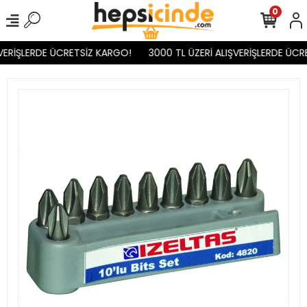
0
VERİŞLERDE ÜCRETSİZ KARGO!
3000 TL ÜZERİ ALIŞVERİŞLERDE ÜCR