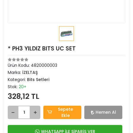
* PH3 YILDIZ BITS UC SET
Ürün Kodu:
4820000003
Marka:
İZELTAŞ
Kategori:
Bits Setleri
Stok:
20+
328,12 TL
Sepete
Hemen Al
Ekle
WHATSAPP İLE SİPARİŞ VER