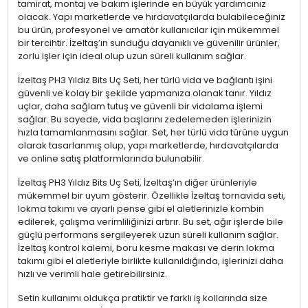
tamirat, montaj ve bakım işlerinde en büyük yardımcınız
olacak. Yapı marketlerde ve hırdavatçılarda bulabileceğiniz
bu ürün, profesyonel ve amatör kullanıcılar için mükemmel
bir tercihtir. İzeltaş’ın sunduğu dayanıklı ve güvenilir ürünler,
zorlu işler için ideal olup uzun süreli kullanım sağlar.
İzeltaş PH3 Yıldız Bits Uç Seti, her türlü vida ve bağlantı işini
güvenli ve kolay bir şekilde yapmanıza olanak tanır. Yıldız
uçlar, daha sağlam tutuş ve güvenli bir vidalama işlemi
sağlar. Bu sayede, vida başlarını zedelemeden işlerinizin
hızla tamamlanmasını sağlar. Set, her türlü vida türüne uygun
olarak tasarlanmış olup, yapı marketlerde, hırdavatçılarda
ve online satış platformlarında bulunabilir.
İzeltaş PH3 Yıldız Bits Uç Seti, İzeltaş’ın diğer ürünleriyle
mükemmel bir uyum gösterir. Özellikle İzeltaş tornavida seti,
lokma takımı ve ayarlı pense gibi el aletlerinizle kombin
edilerek, çalışma verimliliğinizi artırır. Bu set, ağır işlerde bile
güçlü performans sergileyerek uzun süreli kullanım sağlar.
İzeltaş kontrol kalemi, boru kesme makası ve derin lokma
takımı gibi el aletleriyle birlikte kullanıldığında, işlerinizi daha
hızlı ve verimli hale getirebilirsiniz.
Setin kullanımı oldukça pratiktir ve farklı iş kollarında size