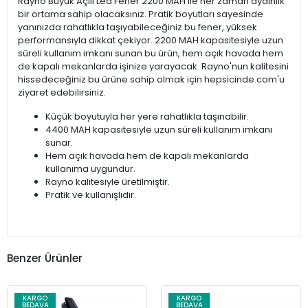
Rayno Büyük Açılı Led Fener 2200 MAH ile her zaman aydınlık
bir ortama sahip olacaksınız. Pratik boyutları sayesinde
yanınızda rahatlıkla taşıyabileceğiniz bu fener, yüksek
performansıyla dikkat çekiyor. 2200 MAH kapasitesiyle uzun
süreli kullanım imkanı sunan bu ürün, hem açık havada hem
de kapalı mekanlarda işinize yarayacak. Rayno'nun kalitesini
hissedeceğiniz bu ürüne sahip olmak için hepsicinde.com'u
ziyaret edebilirsiniz.
Küçük boyutuyla her yere rahatlıkla taşınabilir.
4400 MAH kapasitesiyle uzun süreli kullanım imkanı
sunar.
Hem açık havada hem de kapalı mekanlarda
kullanıma uygundur.
Rayno kalitesiyle üretilmiştir.
Pratik ve kullanışlıdır.
Benzer Ürünler
KARGO
KARGO
BEDAVA
BEDAVA