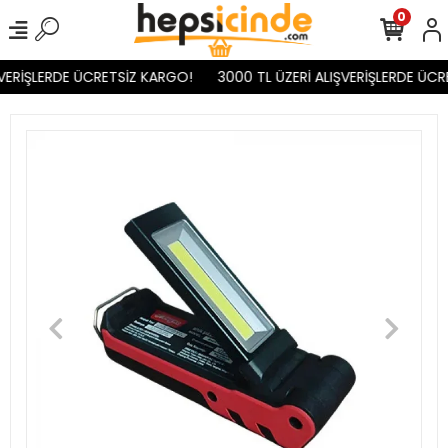
0
VERİŞLERDE ÜCRETSİZ KARGO!
3000 TL ÜZERİ ALIŞVERİŞLERDE ÜCR