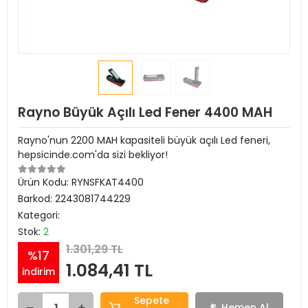
Rayno Büyük Açılı Led Fener 4400 MAH
Rayno'nun 2200 MAH kapasiteli büyük açılı Led feneri,
hepsicinde.com'da sizi bekliyor!
Ürün Kodu:
RYNSFKAT4400
Barkod:
2243081744229
Kategori:
Stok:
2
1.301,29 TL
%17
1.084,41 TL
indirim
Sepete
Hemen Al