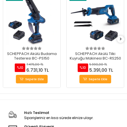
SCHEPPACH Akülü Budama
SCHEPPACH Akülü Tilki
Testeresi BC-PS150
Kuyruğu Makinesi BC-RS250
7.479,00 TL
5.990,00 TL
%10
%10
6.731,10 TL
5.391,00 TL
Sepete Ekle
Sepete Ekle
Hızlı Teslimat
Siparişleriniz en kısa sürede elinize ulaşır.
Güvenli Alışveriş