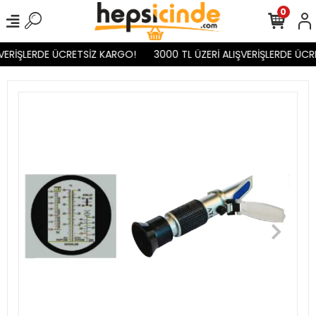
0
VERİŞLERDE ÜCRETSİZ KARGO!
3000 TL ÜZERİ ALIŞVERİŞLERDE ÜCR