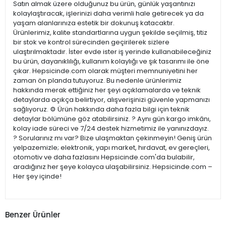
Satın almak üzere olduğunuz bu ürün, günlük yaşantınızı
kolaylaştıracak, işlerinizi daha verimli hale getirecek ya da
yaşam alanlarınıza estetik bir dokunuş katacaktır.
Ürünlerimiz, kalite standartlarına uygun şekilde seçilmiş, titiz
bir stok ve kontrol sürecinden geçirilerek sizlere
ulaştırılmaktadır. İster evde ister iş yerinde kullanabileceğiniz
bu ürün, dayanıklılığı, kullanım kolaylığı ve şık tasarımı ile öne
çıkar. Hepsicinde.com olarak müşteri memnuniyetini her
zaman ön planda tutuyoruz. Bu nedenle ürünlerimiz
hakkında merak ettiğiniz her şeyi açıklamalarda ve teknik
detaylarda açıkça belirtiyor, alışverişinizi güvenle yapmanızı
sağlıyoruz. ⚙️ Ürün hakkında daha fazla bilgi için teknik
detaylar bölümüne göz atabilirsiniz. ? Aynı gün kargo imkânı,
kolay iade süreci ve 7/24 destek hizmetimiz ile yanınızdayız.
? Sorularınız mı var? Bize ulaşmaktan çekinmeyin! Geniş ürün
yelpazemizle; elektronik, yapı market, hırdavat, ev gereçleri,
otomotiv ve daha fazlasını Hepsicinde.com'da bulabilir,
aradığınız her şeye kolayca ulaşabilirsiniz. Hepsicinde.com –
Her şey içinde!
Benzer Ürünler