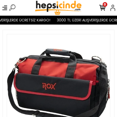
0
VERİŞLERDE ÜCRETSİZ KARGO!
3000 TL ÜZERİ ALIŞVERİŞLERDE ÜCR