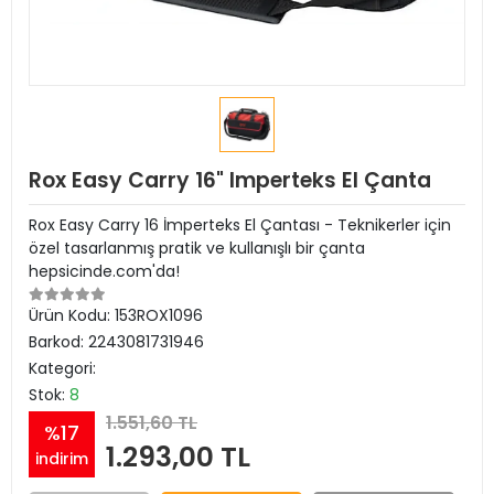
Rox Easy Carry 16" Imperteks El Çanta
Rox Easy Carry 16 İmperteks El Çantası - Teknikerler için
özel tasarlanmış pratik ve kullanışlı bir çanta
hepsicinde.com'da!
Ürün Kodu:
153ROX1096
Barkod:
2243081731946
Kategori:
Stok:
8
1.551,60 TL
%17
1.293,00 TL
indirim