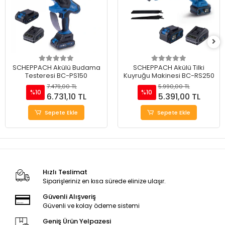
SCHEPPACH Akülü Budama
SCHEPPACH Akülü Tilki
Testeresi BC-PS150
Kuyruğu Makinesi BC-RS250
7.479,00 TL
5.990,00 TL
%10
%10
6.731,10 TL
5.391,00 TL
Sepete Ekle
Sepete Ekle
Hızlı Teslimat
Siparişleriniz en kısa sürede elinize ulaşır.
Güvenli Alışveriş
Güvenli ve kolay ödeme sistemi
Geniş Ürün Yelpazesi