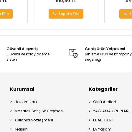
1 TL
815,80 TL
64
 Ekle
Sepete Ekle
S
Güvenli Alışveriş
Geniş Ürün Yelpazesi
Güvenli ve kolay ödeme
Binlerce ürün ve kampan
sistemi
seçeneği
Kurumsal
Kategoriler
Hakkımızda
Ölçü Aletleri
Mesafeli Satış Sözleşmesi
YAĞLAMA GRUPLARI
Kullanıcı Sözleşmesi
EL ALETLERİ
İletişim
Ev Yaşam