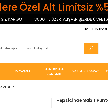
ere Özel Alt Limitsiz %
 KARGO!
3000 TL ÜZERİ ALIŞVERİŞLERDE ÜCRETSİZ 
TRY - Türk Lirası
ELEKTRİKLİ EL
EV YAŞAM
YAPI & HIRDAVAT
O
ALETLERİ
esici Grubu
Hepsicinde Sabit Punt