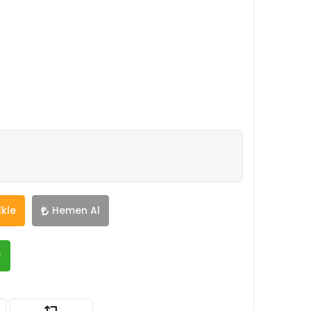
Ekle
Hemen Al
R