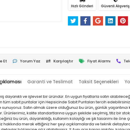
Hızlı Gönderi
Güvenli Alışveriş
e Et
Yorum Yaz
Karşılaştır
Fiyat Alarmı
Tel
çıklaması
Garanti ve Teslimat
Taksit Seçenekleri
Yo
ş dayanıklı ve işlevsel bir üründür. En uygun fiyatlarla satın alabilece
n tüm sabit puntalar için Hepsicinde Sabit Puntaları tercih edebilirsi
iyle sunuyoruz. Satın almak üzere olduğunuz bu ürün, günlük yaşantınızı k
 Ürünlerimiz, kalite standartlarına uygun şekilde seçilmiş, titiz bir sto
leceğiniz bu ürün, dayanıklılığı, kullanım kolaylığı ve şık tasarımı ile 
hakkında merak ettiğiniz her şeyi açıklamalarda ve teknik detaylarda 
ik detaylar bölümüne göz atabilirsiniz. ? Aynı gün kargo imkânı, kolay i