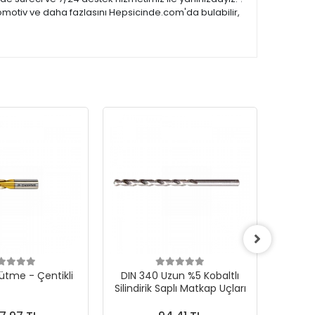
omotiv ve daha fazlasını Hepsicinde.com'da bulabilir,
ütme - Çentikli
DIN 340 Uzun %5 Kobaltlı
CONE F 
Silindirik Saplı Matkap Uçları
Karb