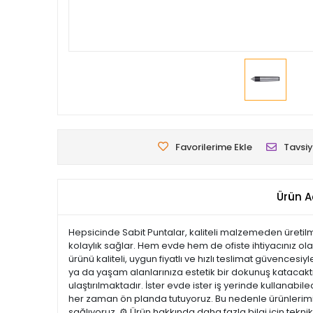
Favorilerime Ekle
Tavsiy
Ürün A
Hepsicinde Sabit Puntalar, kaliteli malzemeden üretilmi
kolaylık sağlar. Hem evde hem de ofiste ihtiyacınız ola
ürünü kaliteli, uygun fiyatlı ve hızlı teslimat güvences
ya da yaşam alanlarınıza estetik bir dokunuş katacaktır.
ulaştırılmaktadır. İster evde ister iş yerinde kullanabi
her zaman ön planda tutuyoruz. Bu nedenle ürünlerimiz 
sağlıyoruz. ⚙️ Ürün hakkında daha fazla bilgi için tekn