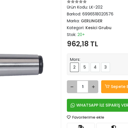
Ürün Kodu:
LK-202
Barkod:
6996518020576
Marka:
GERLINGER
Kategori:
Kesici Grubu
Stok:
20+
962,18 TL
Mors:
2
5
4
3
Sepete 
WHATSAPP İLE SİPARİŞ VE
Favorilerime ekle