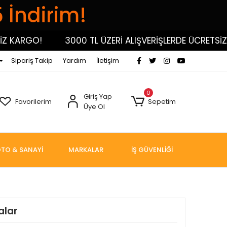
5 İndirim!
KARGO!
3000 TL ÜZERİ ALIŞVERİŞLERDE ÜCRETSİZ KA
Sipariş Takip
Yardım
İletişim
0
Giriş Yap
Favorilerim
Sepetim
Üye Ol
TO & SANAYİ
MARKALAR
İŞ GÜVENLİĞİ
alar