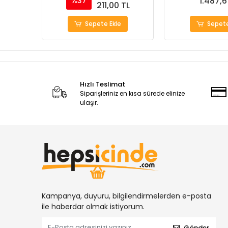
1.487,6
%37
211,00 TL
Sepete Ekle
Sepete
Hızlı Teslimat
Siparişleriniz en kısa sürede elinize
ulaşır.
Kampanya, duyuru, bilgilendirmelerden e-posta
ile haberdar olmak istiyorum.
Gönder