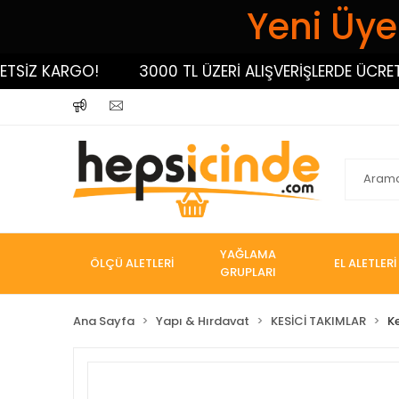
Yeni Üyel
İZ KARGO!
3000 TL ÜZERİ ALIŞVERİŞLERDE ÜCRETSİZ
YAĞLAMA
ÖLÇÜ ALETLERİ
EL ALETLERİ
GRUPLARI
Ana Sayfa
Yapı & Hırdavat
KESİCİ TAKIMLAR
K