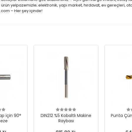
ürün yelpazemizle; elektronik, yapı market, hırdavat, ev gereçleri, ot
e.com – Her şey içinde!
p için 90°
DIN212 %5 Kobaltlı Makine
Punta Çür
reze
Raybası