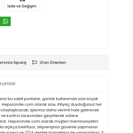
İade ve Değişim
efonla Sipariş
Ürün Önerileri
rumlar
ğiniz bu sabit puntalar, günlük kullanımda size büyük
niz. Hepsicinde.com olarak size, ihtiyaç duyduğunuz her
olaylaştıracak, işlerinizi daha verimli hale getirecek
k ve kontrol sürecinden geçirilerek sizlere
öne çıkar. Hepsicinde.com olarak müşteri memnuniyetini
açıkça belirtiyor, alışverişinizi güvenle yapmanızı
ade süreci ve 7/24 destek hizmetimiz ile yanınızdayız. ?