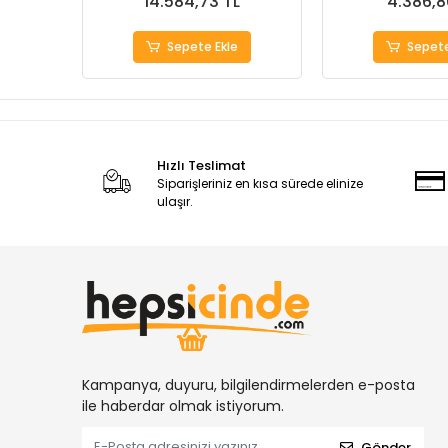
14.584,73 TL
4.386,8
Sepete Ekle
Sepete
Hızlı Teslimat
Siparişleriniz en kısa sürede elinize
ulaşır.
Kampanya, duyuru, bilgilendirmelerden e-posta
ile haberdar olmak istiyorum.
Gönder