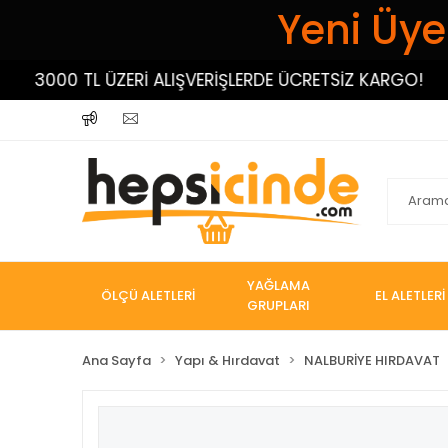
Yeni Üyel
3000 TL ÜZERİ ALIŞVERİŞLERDE ÜCRETSİZ KARGO!
YAĞLAMA
ÖLÇÜ ALETLERİ
EL ALETLERİ
GRUPLARI
Ana Sayfa
Yapı & Hırdavat
NALBURİYE HIRDAVAT