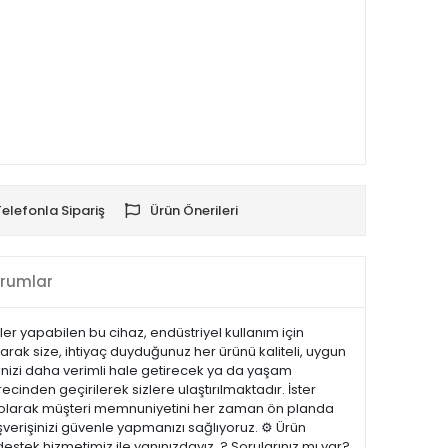
Telefonla Sipariş
Ürün Önerileri
rumlar
r yapabilen bu cihaz, endüstriyel kullanım için
larak size, ihtiyaç duyduğunuz her ürünü kaliteli, uygun
erinizi daha verimli hale getirecek ya da yaşam
recinden geçirilerek sizlere ulaştırılmaktadır. İster
.com olarak müşteri memnuniyetini her zaman ön planda
şverişinizi güvenle yapmanızı sağlıyoruz. ⚙️ Ürün
estek hizmetimiz ile yanınızdayız. ? Sorularınız mı var?