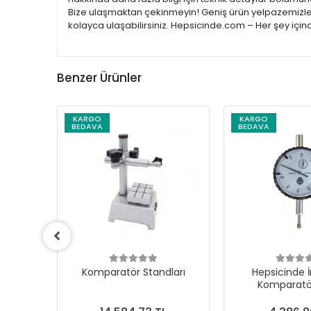
Bize ulaşmaktan çekinmeyin! Geniş ürün yelpazemizle; e
kolayca ulaşabilirsiniz. Hepsicinde.com – Her şey için
Benzer Ürünler
KARGO
KARGO
BEDAVA
BEDAVA
 Salgı
Komparatör Standları
Hepsicinde 
Komparatör