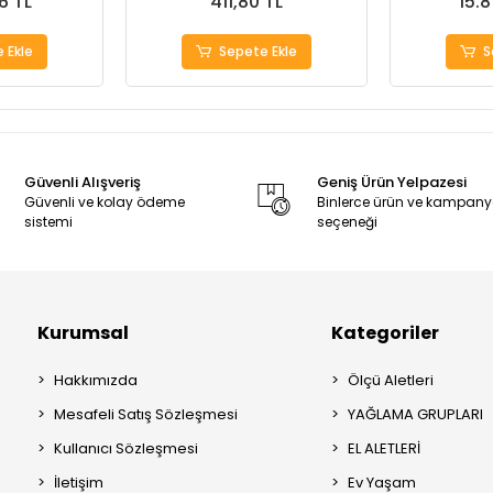
6 TL
411,80 TL
15.
 Ekle
Sepete Ekle
S
Güvenli Alışveriş
Geniş Ürün Yelpazesi
Güvenli ve kolay ödeme
Binlerce ürün ve kampan
sistemi
seçeneği
Kurumsal
Kategoriler
Hakkımızda
Ölçü Aletleri
Mesafeli Satış Sözleşmesi
YAĞLAMA GRUPLARI
Kullanıcı Sözleşmesi
EL ALETLERİ
İletişim
Ev Yaşam