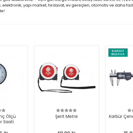
lektronik, yapı market, hırdavat, ev gereçleri, otomotiv ve daha fazl
de!
KARGO
BEDAVA
İnç Ölçü
Şerit Metre
Karbür Çene
 Saati