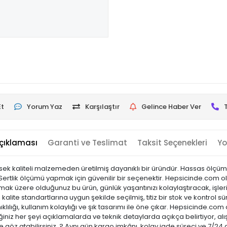
Et
Yorum Yaz
Karşılaştır
Gelince Haber Ver
çıklaması
Garanti ve Teslimat
Taksit Seçenekleri
Yo
ek kaliteli malzemeden üretilmiş dayanıklı bir üründür. Hassas ölçümle
r. Sertlik ölçümü yapmak için güvenilir bir seçenektir. Hepsicinde.com o
 almak üzere olduğunuz bu ürün, günlük yaşantınızı kolaylaştıracak, işl
kalite standartlarına uygun şekilde seçilmiş, titiz bir stok ve kontrol sü
ıklılığı, kullanım kolaylığı ve şık tasarımı ile öne çıkar. Hepsicinde
niz her şeyi açıklamalarda ve teknik detaylarda açıkça belirtiyor, alı
 göz atabilirsiniz. ? Aynı gün kargo imkânı, kolay iade süreci ve 7/24 d