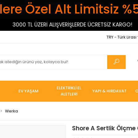
ere Özel Alt Limitsiz %
3000 TL ÜZERİ ALIŞVERİŞLERDE ÜCRETSİZ KARGO!
3
TRY - Türk Lirası
ELEKTRİKLİ EL
EV YAŞAM
YAPI & HIRDAVAT
O
ALETLERİ
Werka
Shore A Sertlik Ölçme