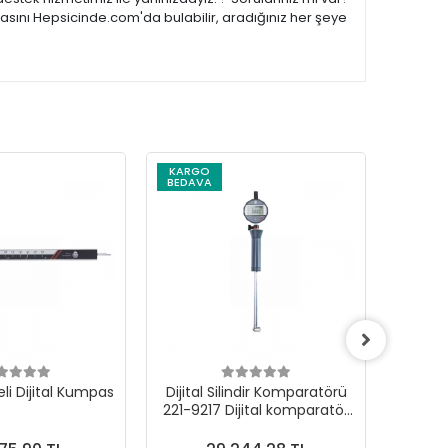
asını Hepsicinde.com'da bulabilir, aradığınız her şeye
KARGO
BEDAVA
li Dijital Kumpas
Dijital Silindir Komparatörü
Tam Es
221-9217 Dijital komparatör
Saatli