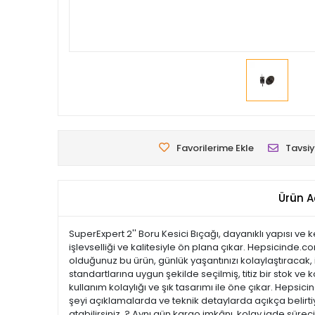
Favorilerime Ekle
Tavsiy
Ürün A
SuperExpert 2'' Boru Kesici Bıçağı, dayanıklı yapısı ve
işlevselliği ve kalitesiyle ön plana çıkar. Hepsicinde.c
olduğunuz bu ürün, günlük yaşantınızı kolaylaştıracak, i
standartlarına uygun şekilde seçilmiş, titiz bir stok ve k
kullanım kolaylığı ve şık tasarımı ile öne çıkar. Hep
şeyi açıklamalarda ve teknik detaylarda açıkça belirtiy
atabilirsiniz. ? Aynı gün kargo imkânı, kolay iade süre