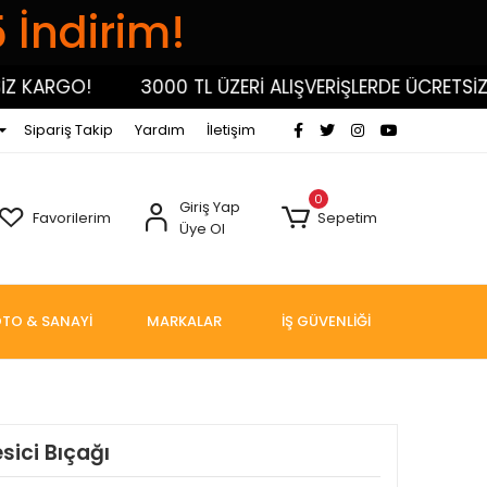
5 İndirim!
KARGO!
3000 TL ÜZERİ ALIŞVERİŞLERDE ÜCRETSİZ KA
Sipariş Takip
Yardım
İletişim
0
Giriş Yap
Favorilerim
Sepetim
Üye Ol
TO & SANAYİ
MARKALAR
İŞ GÜVENLİĞİ
sici Bıçağı