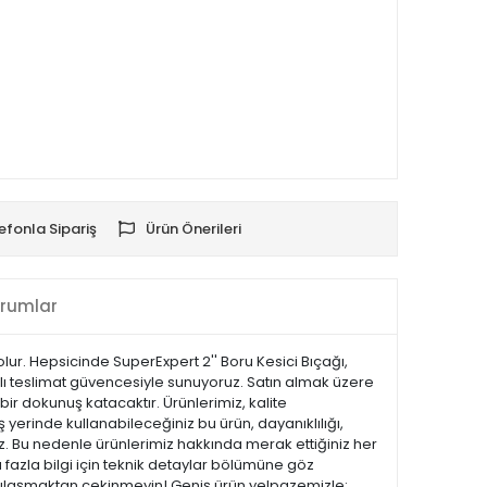
efonla Sipariş
Ürün Önerileri
rumlar
lur. Hepsicinde SuperExpert 2'' Boru Kesici Bıçağı,
hızlı teslimat güvencesiyle sunuyoruz. Satın almak üzere
bir dokunuş katacaktır. Ürünlerimiz, kalite
iş yerinde kullanabileceğiniz bu ürün, dayanıklılığı,
z. Bu nedenle ürünlerimiz hakkında merak ettiğiniz her
 fazla bilgi için teknik detaylar bölümüne göz
ize ulaşmaktan çekinmeyin! Geniş ürün yelpazemizle;