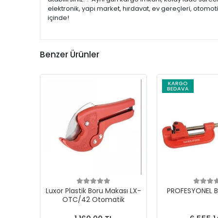
elektronik, yapı market, hırdavat, ev gereçleri, otomo
içinde!
Benzer Ürünler
KARGO
BEDAVA
Luxor Plastik Boru Makası LX-
PROFESYONEL B
OTC/42 Otomatik