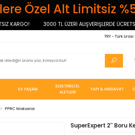
ere Özel Alt Limitsiz %
 KARGO!
3000 TL ÜZERİ ALIŞVERİŞLERDE ÜCRETSİZ 
TRY - Türk Lirası
ELEKTRİKLİ EL
EV YAŞAM
YAPI & HIRDAVAT
O
ALETLERİ
PPRC Makaslar
SuperExpert 2'' Boru Ke