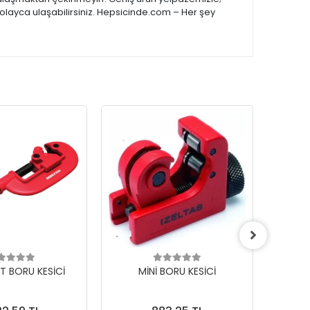
kolayca ulaşabilirsiniz. Hepsicinde.com – Her şey
KARG
BEDAV
T BORU KESİCİ
MİNİ BORU KESİCİ
63 MM