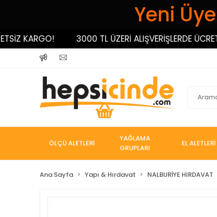
Yeni Üyel
İZ KARGO!
3000 TL ÜZERİ ALIŞVERİŞLERDE ÜCRETSİZ
YAĞLAMA
ÖLÇÜ ALETLERİ
EL ALETLERİ
GRUPLARI
Ana Sayfa
Yapı & Hırdavat
NALBURİYE HIRDAVAT