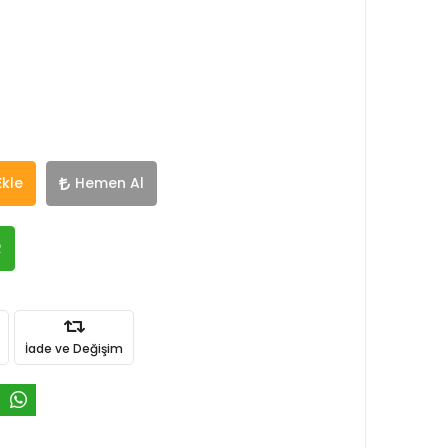
Ekle
Hemen Al
R
İade ve Değişim