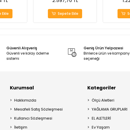
4 TL
2.597,70 TL
1.2
 Ekle
Sepete Ekle
S
Güvenli Alışveriş
Geniş Ürün Yelpazesi
Güvenli ve kolay ödeme
Binlerce ürün ve kampan
sistemi
seçeneği
Kurumsal
Kategoriler
Hakkımızda
Ölçü Aletleri
Mesafeli Satış Sözleşmesi
YAĞLAMA GRUPLARI
Kullanıcı Sözleşmesi
EL ALETLERİ
İletişim
Ev Yaşam