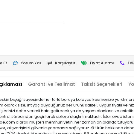
e Et
Yorum Yaz
Karşılaştır
Fiyat Alarmı
Tel
çıklaması
Garanti ve Teslimat
Taksit Seçenekleri
Yo
 keskin bıçağı sayesinde her türlü boruyu kolayca kesmenize yardımcı o
om olarak size, ihtiyaç duyduğunuz her ürünü kaliteli, uygun fiyatlı ve 
şlerinizi daha verimli hale getirecek ya da yaşam alanlarınıza estetik 
ontrol sürecinden geçirilerek sizlere ulaştırılmaktadır. İster evde ister 
sicinde.com olarak müşteri memnuniyetini her zaman ön planda tutuyoru
or, alışverişinizi güvenle yapmanızı sağlıyoruz. ⚙️ Ürün hakkında daha
ci ve 7/24 destek hizmetimiz ile yanınızdayız. ? Sorularınız mı var? B