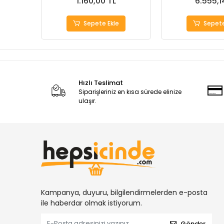
1.160,00 TL
6.555,1
Sepete Ekle
Sepete
Hızlı Teslimat
Siparişleriniz en kısa sürede elinize
ulaşır.
Kampanya, duyuru, bilgilendirmelerden e-posta
ile haberdar olmak istiyorum.
Gönder