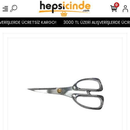
0
VERİŞLERDE ÜCRETSİZ KARGO!
3000 TL ÜZERİ ALIŞVERİŞLERDE ÜCR