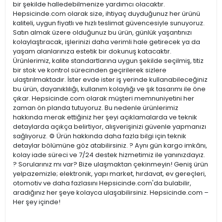
bir şekilde halledebilmenize yardımcı olacaktır.
Hepsicinde.com olarak size, ihtiyaç duyduğunuz her ürünü
kaliteli, uygun fiyatlı ve hızlı teslimat güvencesiyle sunuyoruz.
Satın almak üzere olduğunuz bu ürün, günlük yaşantınızı
kolaylaştıracak, işlerinizi daha verimli hale getirecek ya da
yaşam alanlarınıza estetik bir dokunuş katacaktır.
Ürünlerimiz, kalite standartlarına uygun şekilde seçilmiş, titiz
bir stok ve kontrol sürecinden geçirilerek sizlere
ulaştırılmaktadır. İster evde ister iş yerinde kullanabileceğiniz
bu ürün, dayanıklılığı, kullanım kolaylığı ve şık tasarımı ile öne
çıkar. Hepsicinde.com olarak müşteri memnuniyetini her
zaman ön planda tutuyoruz. Bu nedenle ürünlerimiz
hakkında merak ettiğiniz her şeyi açıklamalarda ve teknik
detaylarda açıkça belirtiyor, alışverişinizi güvenle yapmanızı
sağlıyoruz. ⚙️ Ürün hakkında daha fazla bilgi için teknik
detaylar bölümüne göz atabilirsiniz. ? Aynı gün kargo imkânı,
kolay iade süreci ve 7/24 destek hizmetimiz ile yanınızdayız.
? Sorularınız mı var? Bize ulaşmaktan çekinmeyin! Geniş ürün
yelpazemizle; elektronik, yapı market, hırdavat, ev gereçleri,
otomotiv ve daha fazlasını Hepsicinde.com'da bulabilir,
aradığınız her şeye kolayca ulaşabilirsiniz. Hepsicinde.com –
Her şey içinde!