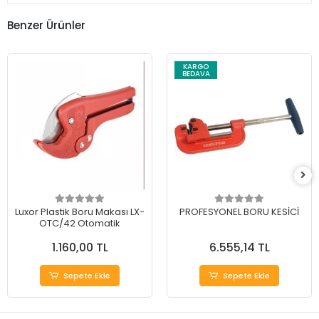
Benzer Ürünler
KARGO
BEDAVA
Luxor Plastik Boru Makası LX-
PROFESYONEL BORU KESİCİ
OTC/42 Otomatik
1.160,00 TL
6.555,14 TL
Sepete Ekle
Sepete Ekle