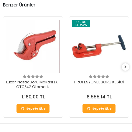
Benzer Ürünler
KARGO
BEDAVA
Luxor Plastik Boru Makası LX-
PROFESYONEL BORU KESİCİ
OTC/42 Otomatik
1.160,00 TL
6.555,14 TL
Sepete Ekle
Sepete Ekle