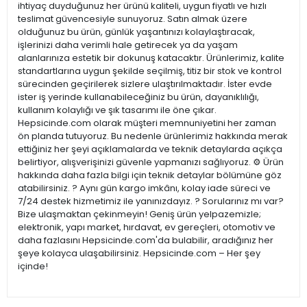
ihtiyaç duyduğunuz her ürünü kaliteli, uygun fiyatlı ve hızlı
teslimat güvencesiyle sunuyoruz. Satın almak üzere
olduğunuz bu ürün, günlük yaşantınızı kolaylaştıracak,
işlerinizi daha verimli hale getirecek ya da yaşam
alanlarınıza estetik bir dokunuş katacaktır. Ürünlerimiz, kalite
standartlarına uygun şekilde seçilmiş, titiz bir stok ve kontrol
sürecinden geçirilerek sizlere ulaştırılmaktadır. İster evde
ister iş yerinde kullanabileceğiniz bu ürün, dayanıklılığı,
kullanım kolaylığı ve şık tasarımı ile öne çıkar.
Hepsicinde.com olarak müşteri memnuniyetini her zaman
ön planda tutuyoruz. Bu nedenle ürünlerimiz hakkında merak
ettiğiniz her şeyi açıklamalarda ve teknik detaylarda açıkça
belirtiyor, alışverişinizi güvenle yapmanızı sağlıyoruz. ⚙️ Ürün
hakkında daha fazla bilgi için teknik detaylar bölümüne göz
atabilirsiniz. ? Aynı gün kargo imkânı, kolay iade süreci ve
7/24 destek hizmetimiz ile yanınızdayız. ? Sorularınız mı var?
Bize ulaşmaktan çekinmeyin! Geniş ürün yelpazemizle;
elektronik, yapı market, hırdavat, ev gereçleri, otomotiv ve
daha fazlasını Hepsicinde.com'da bulabilir, aradığınız her
şeye kolayca ulaşabilirsiniz. Hepsicinde.com – Her şey
içinde!