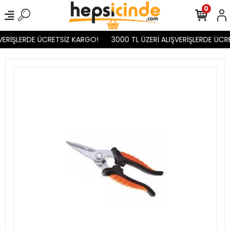
0
VERİŞLERDE ÜCRETSİZ KARGO!
3000 TL ÜZERİ ALIŞVERİŞLERDE ÜCR